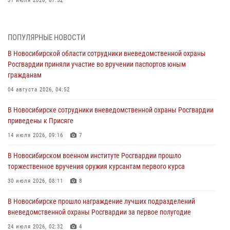
31 июля 2026, 07:52
В Новосибирском военном институте Росгвардии прошло
торжественное вручения оружия курсантам первого курса
ПОПУЛЯРНЫЕ НОВОСТИ
30 июля 2026, 08:11
8
В Новосибирской области сотрудники вневедомственной охраны
Росгвардии приняли участие во вручении паспортов юным
При силовой поддержке бойцов ОМОН и СОБР Росгвардии
гражданам
пресечена деятельность группы лиц, причастных к мошенничеству
в сфере страхования
04 августа 2026, 04:52
29 июля 2026, 05:19
В Новосибирске сотрудники вневедомственной охраны Росгвардии
приведены к Присяге
В Новосибирске сотрудниками вневедомственной охраны
Росгвардии задержан гражданин, находящийся в розыске
14 июля 2026, 09:16
7
29 июля 2026, 04:56
В Новосибирском военном институте Росгвардии прошло
торжественное вручения оружия курсантам первого курса
В Новосибирске военнослужащие отряда спецназа «Ермак»
Росгвардии провели занятия по беспарашютному десантированию
30 июля 2026, 08:11
8
28 июля 2026, 02:42
2
В Новосибирске прошло награждение лучших подразделений
вневедомственной охраны Росгвардии за первое полугодие
В Новосибирске военнослужащие Росгвардии почтили память детей
– жертв войны в Донбассе
24 июля 2026, 02:32
4