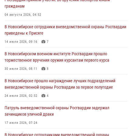
При силовой поддержке бойцов ОМОН и СОБР Росгвардии
гражданам
пресечена деятельность группы лиц, причастных к мошенничеству
в сфере страхования
04 августа 2026, 04:52
29 июля 2026, 05:19
В Новосибирске сотрудники вневедомственной охраны Росгвардии
приведены к Присяге
В Новосибирске сотрудниками вневедомственной охраны
Росгвардии задержан гражданин, находящийся в розыске
14 июля 2026, 09:16
7
29 июля 2026, 04:56
В Новосибирском военном институте Росгвардии прошло
торжественное вручения оружия курсантам первого курса
В Новосибирске военнослужащие отряда спецназа «Ермак»
Росгвардии провели занятия по беспарашютному десантированию
30 июля 2026, 08:11
8
28 июля 2026, 02:42
2
В Новосибирске прошло награждение лучших подразделений
вневедомственной охраны Росгвардии за первое полугодие
В Новосибирске военнослужащие Росгвардии почтили память детей
– жертв войны в Донбассе
24 июля 2026, 02:32
4
27 июля 2026, 02:16
5
Патруль вневедомственной охраны Росгвардии задержал
зачинщиков уличной драки
17 июля 2026, 07:24
В Новосибирске сотрудниками вневедомственной охраны