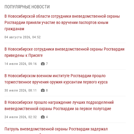
торжественное вручения оружия курсантам первого курса
ПОПУЛЯРНЫЕ НОВОСТИ
30 июля 2026, 08:11
8
В Новосибирской области сотрудники вневедомственной охраны
Росгвардии приняли участие во вручении паспортов юным
При силовой поддержке бойцов ОМОН и СОБР Росгвардии
гражданам
пресечена деятельность группы лиц, причастных к мошенничеству
в сфере страхования
04 августа 2026, 04:52
29 июля 2026, 05:19
В Новосибирске сотрудники вневедомственной охраны Росгвардии
приведены к Присяге
В Новосибирске сотрудниками вневедомственной охраны
Росгвардии задержан гражданин, находящийся в розыске
14 июля 2026, 09:16
7
29 июля 2026, 04:56
В Новосибирском военном институте Росгвардии прошло
торжественное вручения оружия курсантам первого курса
В Новосибирске военнослужащие отряда спецназа «Ермак»
Росгвардии провели занятия по беспарашютному десантированию
30 июля 2026, 08:11
8
28 июля 2026, 02:42
2
В Новосибирске прошло награждение лучших подразделений
вневедомственной охраны Росгвардии за первое полугодие
В Новосибирске военнослужащие Росгвардии почтили память детей
– жертв войны в Донбассе
24 июля 2026, 02:32
4
27 июля 2026, 02:16
5
Патруль вневедомственной охраны Росгвардии задержал