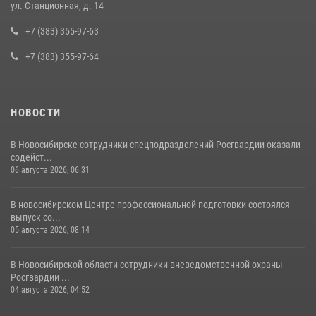
При силовой поддержке бойцов ОМОН и СОБР Росгвардии
ул. Станционная, д. 14
пресечена деятельность группы лиц, причастных к мошенничеству
в сфере страхования
+7 (383) 355-97-63
29 июля 2026, 05:19
+7 (383) 355-97-64
НОВОСТИ
В Новосибирске сотрудники спецподразделений Росгвардии оказали
содейст...
06 августа 2026, 06:31
В новосибирском Центре профессиональной подготовки состоялся
выпуск со...
05 августа 2026, 08:14
В Новосибирской области сотрудники вневедомственной охраны
Росгвардии ...
04 августа 2026, 04:52