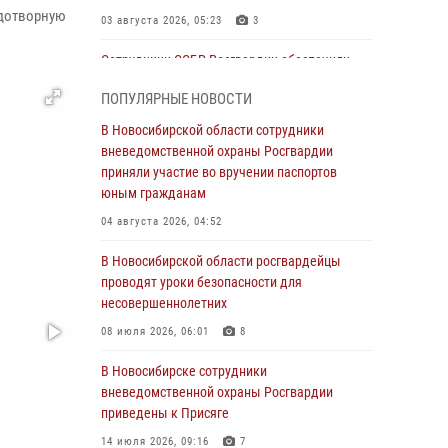
одотворную
03 августа 2026, 05:23
3
Сотрудники СОБР Росгвардии обеспечили
силовое сопровождение при проведении
ПОПУЛЯРНЫЕ НОВОСТИ
обысков в рамках расследования серии
мошенничеств
В Новосибирской области сотрудники
вневедомственной охраны Росгвардии
31 июля 2026, 07:52
приняли участие во вручении паспортов
В Новосибирском военном институте
юным гражданам
Росгвардии прошло торжественное вручения
04 августа 2026, 04:52
оружия курсантам первого курса
В Новосибирской области росгвардейцы
30 июля 2026, 08:11
8
проводят уроки безопасности для
При силовой поддержке бойцов ОМОН и
несовершеннолетних
СОБР Росгвардии пресечена деятельность
08 июля 2026, 06:01
8
группы лиц, причастных к мошенничеству в
сфере страхования
В Новосибирске сотрудники
вневедомственной охраны Росгвардии
29 июля 2026, 05:19
приведены к Присяге
В Новосибирске сотрудниками
14 июля 2026, 09:16
7