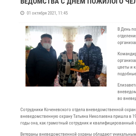
ВЕДОМСТВА С ДНЕМ ПОЖИЛОГО ЧЕ
01 октября 2021, 11:45
В День п
отделени
организа
Командир
организа
цветы и 
подобные
Елизавет
вневедом
во вневе
Сотрудники Коченевского отдела вневедомственной охраны
вневедомственную охрану Татьяна Николаевна пришла в 1995
годы она, как грамотный сотрудник и квалифицированный 
Ветераны вневедомственной охраны обладают уникальным