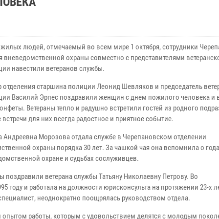
ЛОВЕКА
ожилых людей, отмечаемый во всем мире 1 октября, сотрудники Чере
я вневедомственной охраны совместно с представителями ветеранск
ции навестили ветеранов службы.
 отделения старшина полиции Леонид Шевляков и председатель вете
ции Василий Эрпес поздравили женщин с днем пожилого человека и 
конфеты. Ветераны тепло и радушно встретили гостей из родного подра
 встречи для них всегда радостное и приятное событие.
а Андреевна Морозова отдала службе в Черепановском отделении
ственной охраны порядка 30 лет. За чашкой чая она вспомнила о год
домственной охране и судьбах сослуживцев.
 поздравили ветерана службы Татьяну Николаевну Петрову. Во
 году и работала на должности юрисконсульта на протяжении 23-х ле
специалист, неоднократно поощрялась руководством отдела.
 опытом работы, которым с удовольствием делятся с молодым покол