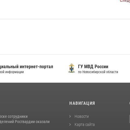
След
иальный интернет-портал
ГУ МВД России
вой информации
по Новосибирской области
И
НАВИГАЦИЯ
рске сотрудники
Новости
делений Росгвардии оказали
Карта сайта