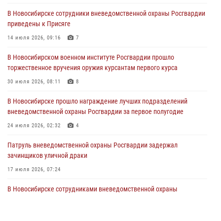
29 июля 2026, 05:19
В Новосибирске сотрудники вневедомственной охраны Росгвардии
приведены к Присяге
В Новосибирске сотрудниками вневедомственной охраны
Росгвардии задержан гражданин, находящийся в розыске
14 июля 2026, 09:16
7
29 июля 2026, 04:56
В Новосибирском военном институте Росгвардии прошло
торжественное вручения оружия курсантам первого курса
В Новосибирске военнослужащие отряда спецназа «Ермак»
Росгвардии провели занятия по беспарашютному десантированию
30 июля 2026, 08:11
8
28 июля 2026, 02:42
2
В Новосибирске прошло награждение лучших подразделений
вневедомственной охраны Росгвардии за первое полугодие
В Новосибирске военнослужащие Росгвардии почтили память детей
– жертв войны в Донбассе
24 июля 2026, 02:32
4
27 июля 2026, 02:16
5
Патруль вневедомственной охраны Росгвардии задержал
зачинщиков уличной драки
17 июля 2026, 07:24
В Новосибирске сотрудниками вневедомственной охраны
Росгвардии задержаны лица, находящихся в розыске
13 июля 2026, 05:32