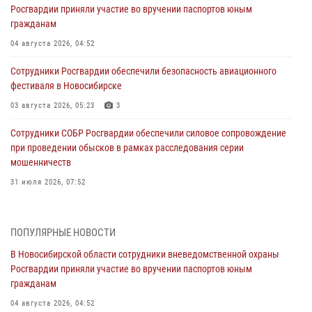
Росгвардии приняли участие во вручении паспортов юным
гражданам
04 августа 2026, 04:52
Сотрудники Росгвардии обеспечили безопасность авиационного
фестиваля в Новосибирске
03 августа 2026, 05:23
3
Сотрудники СОБР Росгвардии обеспечили силовое сопровождение
при проведении обысков в рамках расследования серии
мошенничеств
31 июля 2026, 07:52
В Новосибирском военном институте Росгвардии прошло
торжественное вручения оружия курсантам первого курса
ПОПУЛЯРНЫЕ НОВОСТИ
30 июля 2026, 08:11
8
В Новосибирской области сотрудники вневедомственной охраны
Росгвардии приняли участие во вручении паспортов юным
При силовой поддержке бойцов ОМОН и СОБР Росгвардии
гражданам
пресечена деятельность группы лиц, причастных к мошенничеству
в сфере страхования
04 августа 2026, 04:52