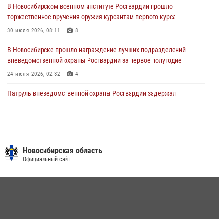
В Новосибирском военном институте Росгвардии прошло
торжественное вручения оружия курсантам первого курса
В Новосибирске военнослужащие Росгвардии почтили память детей
– жертв войны в Донбассе
30 июля 2026, 08:11
8
27 июля 2026, 02:16
5
В Новосибирске прошло награждение лучших подразделений
вневедомственной охраны Росгвардии за первое полугодие
24 июля 2026, 02:32
4
Патруль вневедомственной охраны Росгвардии задержал
зачинщиков уличной драки
17 июля 2026, 07:24
В Новосибирске сотрудниками вневедомственной охраны
Росгвардии задержаны лица, находящихся в розыске
Новосибирская область
Официальный сайт
13 июля 2026, 05:32
Экипаж вневедомственной охраны Росгвардии задержал
гражданина, который приобрел наркотическое вещество через
«закладку»
16 июля 2026, 08:39