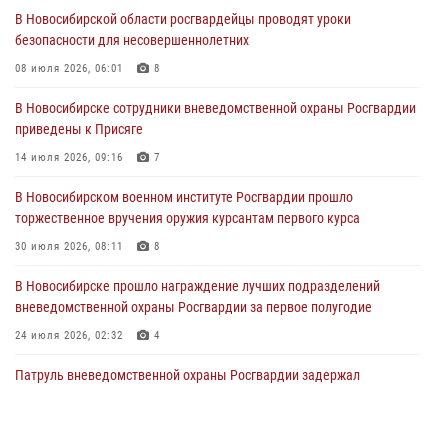
29 июля 2026, 05:19
В Новосибирской области росгвардейцы проводят уроки
безопасности для несовершеннолетних
В Новосибирске сотрудниками вневедомственной охраны
Росгвардии задержан гражданин, находящийся в розыске
08 июля 2026, 06:01
8
29 июля 2026, 04:56
В Новосибирске сотрудники вневедомственной охраны Росгвардии
приведены к Присяге
В Новосибирске военнослужащие отряда спецназа «Ермак»
Росгвардии провели занятия по беспарашютному десантированию
14 июля 2026, 09:16
7
28 июля 2026, 02:42
2
В Новосибирском военном институте Росгвардии прошло
торжественное вручения оружия курсантам первого курса
В Новосибирске военнослужащие Росгвардии почтили память детей
– жертв войны в Донбассе
30 июля 2026, 08:11
8
27 июля 2026, 02:16
5
В Новосибирске прошло награждение лучших подразделений
вневедомственной охраны Росгвардии за первое полугодие
24 июля 2026, 02:32
4
Патруль вневедомственной охраны Росгвардии задержал
зачинщиков уличной драки
17 июля 2026, 07:24