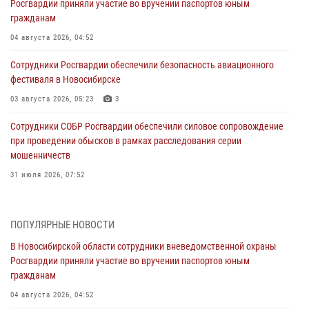
Росгвардии приняли участие во вручении паспортов юным
гражданам
04 августа 2026, 04:52
Сотрудники Росгвардии обеспечили безопасность авиационного
фестиваля в Новосибирске
03 августа 2026, 05:23
3
Сотрудники СОБР Росгвардии обеспечили силовое сопровождение
при проведении обысков в рамках расследования серии
мошенничеств
31 июля 2026, 07:52
В Новосибирском военном институте Росгвардии прошло
торжественное вручения оружия курсантам первого курса
ПОПУЛЯРНЫЕ НОВОСТИ
30 июля 2026, 08:11
8
В Новосибирской области сотрудники вневедомственной охраны
Росгвардии приняли участие во вручении паспортов юным
При силовой поддержке бойцов ОМОН и СОБР Росгвардии
гражданам
пресечена деятельность группы лиц, причастных к мошенничеству
в сфере страхования
04 августа 2026, 04:52