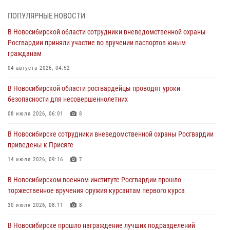
торжественное вручения оружия курсантам первого курса
ПОПУЛЯРНЫЕ НОВОСТИ
30 июля 2026, 08:11
8
В Новосибирской области сотрудники вневедомственной охраны
Росгвардии приняли участие во вручении паспортов юным
При силовой поддержке бойцов ОМОН и СОБР Росгвардии
гражданам
пресечена деятельность группы лиц, причастных к мошенничеству
в сфере страхования
04 августа 2026, 04:52
29 июля 2026, 05:19
В Новосибирской области росгвардейцы проводят уроки
безопасности для несовершеннолетних
В Новосибирске сотрудниками вневедомственной охраны
Росгвардии задержан гражданин, находящийся в розыске
08 июля 2026, 06:01
8
29 июля 2026, 04:56
В Новосибирске сотрудники вневедомственной охраны Росгвардии
приведены к Присяге
В Новосибирске военнослужащие отряда спецназа «Ермак»
Росгвардии провели занятия по беспарашютному десантированию
14 июля 2026, 09:16
7
28 июля 2026, 02:42
2
В Новосибирском военном институте Росгвардии прошло
торжественное вручения оружия курсантам первого курса
В Новосибирске военнослужащие Росгвардии почтили память детей
– жертв войны в Донбассе
30 июля 2026, 08:11
8
27 июля 2026, 02:16
5
В Новосибирске прошло награждение лучших подразделений