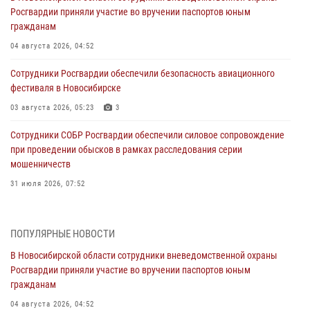
Росгвардии приняли участие во вручении паспортов юным
гражданам
04 августа 2026, 04:52
Сотрудники Росгвардии обеспечили безопасность авиационного
фестиваля в Новосибирске
03 августа 2026, 05:23
3
Сотрудники СОБР Росгвардии обеспечили силовое сопровождение
при проведении обысков в рамках расследования серии
мошенничеств
31 июля 2026, 07:52
В Новосибирском военном институте Росгвардии прошло
торжественное вручения оружия курсантам первого курса
ПОПУЛЯРНЫЕ НОВОСТИ
30 июля 2026, 08:11
8
В Новосибирской области сотрудники вневедомственной охраны
Росгвардии приняли участие во вручении паспортов юным
При силовой поддержке бойцов ОМОН и СОБР Росгвардии
гражданам
пресечена деятельность группы лиц, причастных к мошенничеству
в сфере страхования
04 августа 2026, 04:52