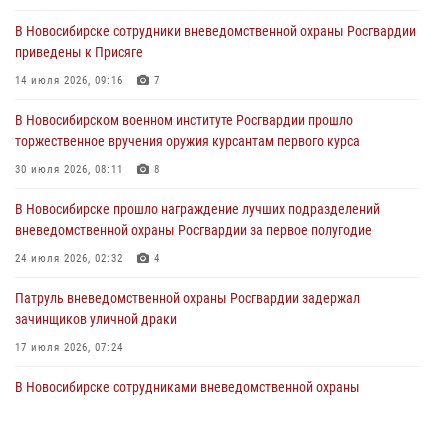
29 июля 2026, 05:19
В Новосибирске сотрудники вневедомственной охраны Росгвардии
приведены к Присяге
В Новосибирске сотрудниками вневедомственной охраны
Росгвардии задержан гражданин, находящийся в розыске
14 июля 2026, 09:16
7
29 июля 2026, 04:56
В Новосибирском военном институте Росгвардии прошло
торжественное вручения оружия курсантам первого курса
В Новосибирске военнослужащие отряда спецназа «Ермак»
Росгвардии провели занятия по беспарашютному десантированию
30 июля 2026, 08:11
8
28 июля 2026, 02:42
2
В Новосибирске прошло награждение лучших подразделений
вневедомственной охраны Росгвардии за первое полугодие
В Новосибирске военнослужащие Росгвардии почтили память детей
– жертв войны в Донбассе
24 июля 2026, 02:32
4
27 июля 2026, 02:16
5
Патруль вневедомственной охраны Росгвардии задержал
зачинщиков уличной драки
17 июля 2026, 07:24
В Новосибирске сотрудниками вневедомственной охраны
Росгвардии задержаны лица, находящихся в розыске
13 июля 2026, 05:32