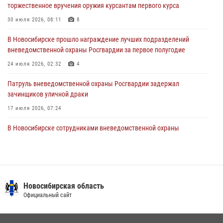
торжественное вручения оружия курсантам первого курса
В Новосибирске военнослужащие отряда спецназа «Ермак»
Росгвардии провели занятия по беспарашютному десантированию
30 июля 2026, 08:11
8
28 июля 2026, 02:42
2
В Новосибирске прошло награждение лучших подразделений
вневедомственной охраны Росгвардии за первое полугодие
В Новосибирске военнослужащие Росгвардии почтили память детей
– жертв войны в Донбассе
24 июля 2026, 02:32
4
27 июля 2026, 02:16
5
Патруль вневедомственной охраны Росгвардии задержал
зачинщиков уличной драки
17 июля 2026, 07:24
В Новосибирске сотрудниками вневедомственной охраны
Росгвардии задержаны лица, находящихся в розыске
13 июля 2026, 05:32
Экипаж вневедомственной охраны Росгвардии задержал
гражданина, который приобрел наркотическое вещество через
Новосибирская область
«закладку»
Официальный сайт
16 июля 2026, 08:39