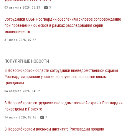
03 августа 2026, 05:23
3
Сотрудники СОБР Росгвардии обеспечили силовое сопровождение
при проведении обысков в рамках расследования серии
мошенничеств
31 июля 2026, 07:52
В Новосибирском военном институте Росгвардии прошло
торжественное вручения оружия курсантам первого курса
ПОПУЛЯРНЫЕ НОВОСТИ
30 июля 2026, 08:11
8
В Новосибирской области сотрудники вневедомственной охраны
Росгвардии приняли участие во вручении паспортов юным
При силовой поддержке бойцов ОМОН и СОБР Росгвардии
гражданам
пресечена деятельность группы лиц, причастных к мошенничеству
в сфере страхования
04 августа 2026, 04:52
29 июля 2026, 05:19
В Новосибирске сотрудники вневедомственной охраны Росгвардии
приведены к Присяге
В Новосибирске сотрудниками вневедомственной охраны
Росгвардии задержан гражданин, находящийся в розыске
14 июля 2026, 09:16
7
29 июля 2026, 04:56
В Новосибирском военном институте Росгвардии прошло