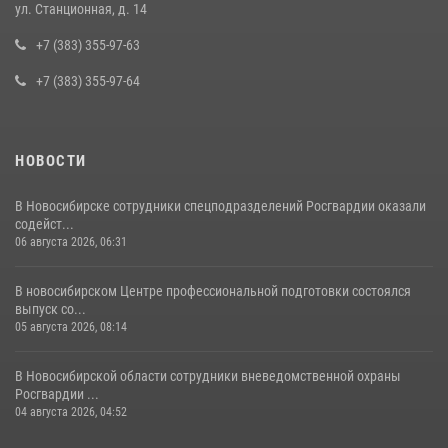
При силовой поддержке бойцов ОМОН и СОБР Росгвардии
ул. Станционная, д. 14
пресечена деятельность группы лиц, причастных к мошенничеству
в сфере страхования
+7 (383) 355-97-63
29 июля 2026, 05:19
+7 (383) 355-97-64
НОВОСТИ
В Новосибирске сотрудники спецподразделений Росгвардии оказали
содейст...
06 августа 2026, 06:31
В новосибирском Центре профессиональной подготовки состоялся
выпуск со...
05 августа 2026, 08:14
В Новосибирской области сотрудники вневедомственной охраны
Росгвардии ...
04 августа 2026, 04:52