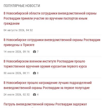
торжественное вручения оружия курсантам первого курса
ПОПУЛЯРНЫЕ НОВОСТИ
30 июля 2026, 08:11
8
В Новосибирской области сотрудники вневедомственной охраны
Росгвардии приняли участие во вручении паспортов юным
При силовой поддержке бойцов ОМОН и СОБР Росгвардии
гражданам
пресечена деятельность группы лиц, причастных к мошенничеству
в сфере страхования
04 августа 2026, 04:52
29 июля 2026, 05:19
В Новосибирске сотрудники вневедомственной охраны Росгвардии
приведены к Присяге
В Новосибирске сотрудниками вневедомственной охраны
Росгвардии задержан гражданин, находящийся в розыске
14 июля 2026, 09:16
7
29 июля 2026, 04:56
В Новосибирском военном институте Росгвардии прошло
торжественное вручения оружия курсантам первого курса
В Новосибирске военнослужащие отряда спецназа «Ермак»
Росгвардии провели занятия по беспарашютному десантированию
30 июля 2026, 08:11
8
28 июля 2026, 02:42
2
В Новосибирске прошло награждение лучших подразделений
вневедомственной охраны Росгвардии за первое полугодие
В Новосибирске военнослужащие Росгвардии почтили память детей
– жертв войны в Донбассе
24 июля 2026, 02:32
4
27 июля 2026, 02:16
5
Патруль вневедомственной охраны Росгвардии задержал