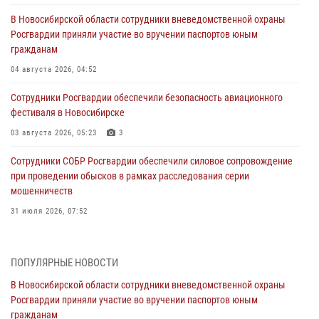
В Новосибирской области сотрудники вневедомственной охраны
Росгвардии приняли участие во вручении паспортов юным
гражданам
04 августа 2026, 04:52
Сотрудники Росгвардии обеспечили безопасность авиационного
фестиваля в Новосибирске
03 августа 2026, 05:23
3
Сотрудники СОБР Росгвардии обеспечили силовое сопровождение
при проведении обысков в рамках расследования серии
мошенничеств
31 июля 2026, 07:52
В Новосибирском военном институте Росгвардии прошло
торжественное вручения оружия курсантам первого курса
ПОПУЛЯРНЫЕ НОВОСТИ
30 июля 2026, 08:11
8
В Новосибирской области сотрудники вневедомственной охраны
Росгвардии приняли участие во вручении паспортов юным
При силовой поддержке бойцов ОМОН и СОБР Росгвардии
гражданам
пресечена деятельность группы лиц, причастных к мошенничеству