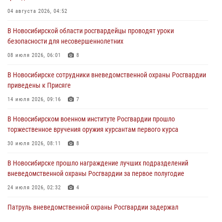
в сфере страхования
04 августа 2026, 04:52
29 июля 2026, 05:19
В Новосибирской области росгвардейцы проводят уроки
безопасности для несовершеннолетних
В Новосибирске сотрудниками вневедомственной охраны
Росгвардии задержан гражданин, находящийся в розыске
08 июля 2026, 06:01
8
29 июля 2026, 04:56
В Новосибирске сотрудники вневедомственной охраны Росгвардии
приведены к Присяге
В Новосибирске военнослужащие отряда спецназа «Ермак»
Росгвардии провели занятия по беспарашютному десантированию
14 июля 2026, 09:16
7
28 июля 2026, 02:42
2
В Новосибирском военном институте Росгвардии прошло
торжественное вручения оружия курсантам первого курса
В Новосибирске военнослужащие Росгвардии почтили память детей
– жертв войны в Донбассе
30 июля 2026, 08:11
8
27 июля 2026, 02:16
5
В Новосибирске прошло награждение лучших подразделений
вневедомственной охраны Росгвардии за первое полугодие
24 июля 2026, 02:32
4
Патруль вневедомственной охраны Росгвардии задержал
зачинщиков уличной драки