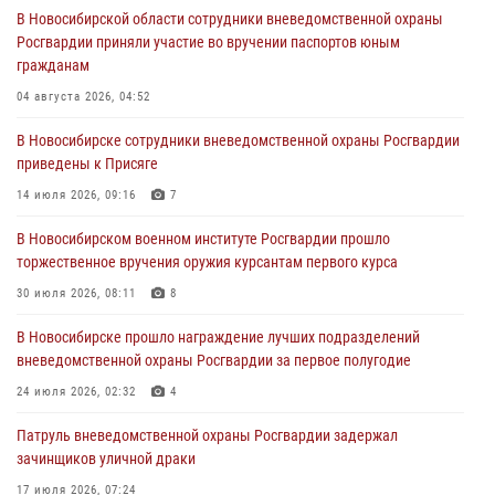
30 июля 2026, 08:11
8
В Новосибирской области сотрудники вневедомственной охраны
Росгвардии приняли участие во вручении паспортов юным
При силовой поддержке бойцов ОМОН и СОБР Росгвардии
гражданам
пресечена деятельность группы лиц, причастных к мошенничеству
в сфере страхования
04 августа 2026, 04:52
29 июля 2026, 05:19
В Новосибирске сотрудники вневедомственной охраны Росгвардии
приведены к Присяге
В Новосибирске сотрудниками вневедомственной охраны
Росгвардии задержан гражданин, находящийся в розыске
14 июля 2026, 09:16
7
29 июля 2026, 04:56
В Новосибирском военном институте Росгвардии прошло
торжественное вручения оружия курсантам первого курса
В Новосибирске военнослужащие отряда спецназа «Ермак»
Росгвардии провели занятия по беспарашютному десантированию
30 июля 2026, 08:11
8
28 июля 2026, 02:42
2
В Новосибирске прошло награждение лучших подразделений
вневедомственной охраны Росгвардии за первое полугодие
В Новосибирске военнослужащие Росгвардии почтили память детей
– жертв войны в Донбассе
24 июля 2026, 02:32
4
27 июля 2026, 02:16
5
Патруль вневедомственной охраны Росгвардии задержал
зачинщиков уличной драки
17 июля 2026, 07:24