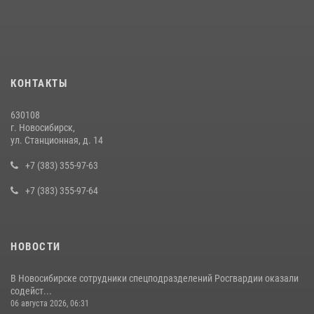
гражданина, который приобрел наркотическое вещество через
«закладку»
16 июля 2026, 08:39
В Новосибирске сотрудниками вневедомственной охраны
КОНТАКТЫ
Росгвардии задержан подозреваемый в грабеже
13 июля 2026, 05:38
630108
г. Новосибирск,
За серию краж экипажем вневедомственной охраны Росгвардии
ул. Станционная, д. 14
задержан житель Новосибирска
+7 (383) 355-97-63
10 июля 2026, 04:33
+7 (383) 355-97-64
НОВОСТИ
В Новосибирске сотрудники спецподразделений Росгвардии оказали
содейст...
06 августа 2026, 06:31