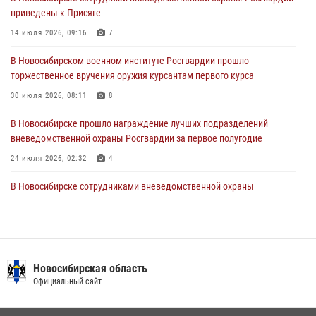
приведены к Присяге
В Новосибирске военнослужащие отряда спецназа «Ермак»
Росгвардии провели занятия по беспарашютному десантированию
14 июля 2026, 09:16
7
28 июля 2026, 02:42
2
В Новосибирском военном институте Росгвардии прошло
торжественное вручения оружия курсантам первого курса
В Новосибирске военнослужащие Росгвардии почтили память детей
– жертв войны в Донбассе
30 июля 2026, 08:11
8
27 июля 2026, 02:16
5
В Новосибирске прошло награждение лучших подразделений
вневедомственной охраны Росгвардии за первое полугодие
24 июля 2026, 02:32
4
В Новосибирске сотрудниками вневедомственной охраны
Росгвардии задержаны лица, находящихся в розыске
13 июля 2026, 05:32
Патруль вневедомственной охраны Росгвардии задержал
зачинщиков уличной драки
Новосибирская область
Официальный сайт
17 июля 2026, 07:24
Экипаж вневедомственной охраны Росгвардии задержал