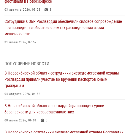
фестиваля в Новосибирске
03 августа 2026, 05:23
3
Сотрудники СОБР Росгвардии обеспечили силовое сопровождение
при проведении обысков в рамках расследования серии
мошенничеств
31 июля 2026, 07:52
В Новосибирском военном институте Росгвардии прошло
торжественное вручения оружия курсантам первого курса
ПОПУЛЯРНЫЕ НОВОСТИ
30 июля 2026, 08:11
8
В Новосибирской области сотрудники вневедомственной охраны
Росгвардии приняли участие во вручении паспортов юным
При силовой поддержке бойцов ОМОН и СОБР Росгвардии
гражданам
пресечена деятельность группы лиц, причастных к мошенничеству
в сфере страхования
04 августа 2026, 04:52
29 июля 2026, 05:19
В Новосибирской области росгвардейцы проводят уроки
безопасности для несовершеннолетних
В Новосибирске сотрудниками вневедомственной охраны
Росгвардии задержан гражданин, находящийся в розыске
08 июля 2026, 06:01
8
29 июля 2026, 04:56
В Новосибирске сотрудники вневедомственной охраны Росгвардии