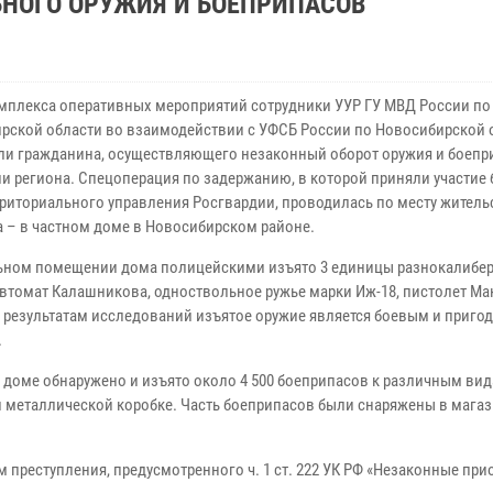
ЬНОГО ОРУЖИЯ И БОЕПРИПАСОВ
омплекса оперативных мероприятий сотрудники УУР ГУ МВД России по
рской области во взаимодействии с УФСБ России по Новосибирской 
ли гражданина, осуществляющего незаконный оборот оружия и боепр
ии региона. Спецоперация по задержанию, в которой приняли участие
риториального управления Росгвардии, проводилась по месту житель
а – в частном доме в Новосибирском районе.
ьном помещении дома полицейскими изъято 3 единицы разнокалибе
автомат Калашникова, одноствольное ружье марки Иж-18, пистолет Ма
 результатам исследований изъятое оружие является боевым и приго
.
 доме обнаружено и изъято около 4 500 боеприпасов к различным вид
и металлической коробке. Часть боеприпасов были снаряжены в магаз
преступления, предусмотренного ч. 1 ст. 222 УК РФ «Незаконные при