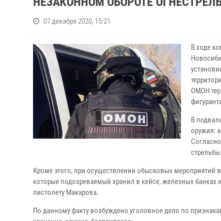
НЕЗАКОННОМ ОБОРОТЕ ОГНЕСТРЕЛ
07 декабря 2020, 15:21
В ходе к
Новосиби
установи
территор
ОМОН тер
фигурант
В подвал
оружия: 
Согласно
стрельбы
Кроме этого, при осуществлении обысковых мероприятий в
которые подозреваемый хранил в кейсе, железных банках 
пистолету Макарова.
По данному факту возбуждено уголовное дело по признакам 