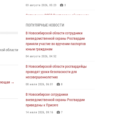
03 августа 2026, 05:23
3
Сотрудники СОБР Росгвардии обеспечили
силовое сопровождение при проведении
ПОПУЛЯРНЫЕ НОВОСТИ
обысков в рамках расследования серии
мошенничеств
В Новосибирской области сотрудники
вневедомственной охраны Росгвардии
31 июля 2026, 07:52
приняли участие во вручении паспортов
В Новосибирском военном институте
юным гражданам
кой области
Росгвардии прошло торжественное вручения
04 августа 2026, 04:52
оружия курсантам первого курса
В Новосибирской области росгвардейцы
30 июля 2026, 08:11
8
проводят уроки безопасности для
При силовой поддержке бойцов ОМОН и
несовершеннолетних
ующая →
СОБР Росгвардии пресечена деятельность
08 июля 2026, 06:01
8
группы лиц, причастных к мошенничеству в
сфере страхования
В Новосибирске сотрудники
вневедомственной охраны Росгвардии
29 июля 2026, 05:19
приведены к Присяге
В Новосибирске сотрудниками
14 июля 2026, 09:16
7