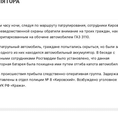
ЛЯТОРА
м часу ночи, следуя по маршруту патрулирования, сотрудники Киро
неведомственной охраны обратили внимание на троих граждан, на
припаркованным на обочине автомобилем ГАЗ 3110.
патрульный автомобиль, граждане попытались скрыться, но были 
у одного из них находился автомобильный аккумулятор. В беседе с
ными сотрудниками Росгвардии было установлено, что данная
торная батарея была похищена ими путем отгиба капота автомобил
 происшествия прибыла следственно-оперативная группа. Задерж
тавлены в отдел полиции № 8 «Кировский». Возбуждено уголовное 
8 УК РФ «Кража».