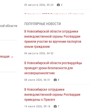
03 августа 2026, 05:23
3
Сотрудники СОБР Росгвардии обеспечили
силовое сопровождение при проведении
ПОПУЛЯРНЫЕ НОВОСТИ
обысков в рамках расследования серии
кой области
мошенничеств
В Новосибирской области сотрудники
вневедомственной охраны Росгвардии
31 июля 2026, 07:52
приняли участие во вручении паспортов
В Новосибирском военном институте
юным гражданам
Росгвардии прошло торжественное вручения
04 августа 2026, 04:52
ующая →
оружия курсантам первого курса
В Новосибирской области росгвардейцы
30 июля 2026, 08:11
8
проводят уроки безопасности для
При силовой поддержке бойцов ОМОН и
несовершеннолетних
СОБР Росгвардии пресечена деятельность
08 июля 2026, 06:01
8
группы лиц, причастных к мошенничеству в
сфере страхования
В Новосибирске сотрудники
вневедомственной охраны Росгвардии
29 июля 2026, 05:19
приведены к Присяге
В Новосибирске сотрудниками
14 июля 2026, 09:16
7