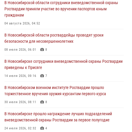
В Новосибирской области сотрудники вневедомственной охраны
Росгвардии приняли участие во вручении паспортов юным
При силовой поддержке бойцов ОМОН и СОБР Росгвардии
гражданам
пресечена деятельность группы лиц, причастных к мошенничеству
в сфере страхования
04 августа 2026, 04:52
29 июля 2026, 05:19
В Новосибирской области росгвардейцы проводят уроки
безопасности для несовершеннолетних
В Новосибирске сотрудниками вневедомственной охраны
Росгвардии задержан гражданин, находящийся в розыске
08 июля 2026, 06:01
8
29 июля 2026, 04:56
В Новосибирске сотрудники вневедомственной охраны Росгвардии
приведены к Присяге
В Новосибирске военнослужащие отряда спецназа «Ермак»
Росгвардии провели занятия по беспарашютному десантированию
14 июля 2026, 09:16
7
28 июля 2026, 02:42
2
В Новосибирском военном институте Росгвардии прошло
торжественное вручения оружия курсантам первого курса
В Новосибирске военнослужащие Росгвардии почтили память детей
– жертв войны в Донбассе
30 июля 2026, 08:11
8
27 июля 2026, 02:16
5
В Новосибирске прошло награждение лучших подразделений
вневедомственной охраны Росгвардии за первое полугодие
24 июля 2026, 02:32
4