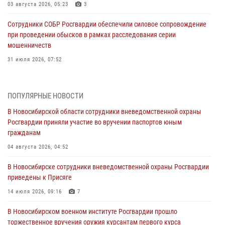
03 августа 2026, 05:23
3
Сотрудники СОБР Росгвардии обеспечили силовое сопровождение
при проведении обысков в рамках расследования серии
мошенничеств
31 июля 2026, 07:52
В Новосибирском военном институте Росгвардии прошло
торжественное вручения оружия курсантам первого курса
ПОПУЛЯРНЫЕ НОВОСТИ
30 июля 2026, 08:11
8
В Новосибирской области сотрудники вневедомственной охраны
Росгвардии приняли участие во вручении паспортов юным
При силовой поддержке бойцов ОМОН и СОБР Росгвардии
гражданам
пресечена деятельность группы лиц, причастных к мошенничеству
в сфере страхования
04 августа 2026, 04:52
29 июля 2026, 05:19
В Новосибирске сотрудники вневедомственной охраны Росгвардии
приведены к Присяге
В Новосибирске сотрудниками вневедомственной охраны
Росгвардии задержан гражданин, находящийся в розыске
14 июля 2026, 09:16
7
29 июля 2026, 04:56
В Новосибирском военном институте Росгвардии прошло
торжественное вручения оружия курсантам первого курса
В Новосибирске военнослужащие отряда спецназа «Ермак»