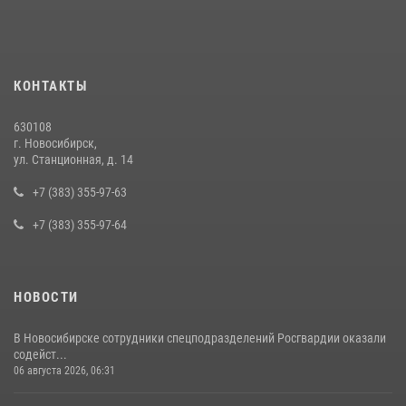
задержан житель Новосибирска
10 июля 2026, 04:33
В Новосибирске сотрудниками вневедомственной охраны
КОНТАКТЫ
Росгвардии задержан подозреваемый в грабеже
13 июля 2026, 05:38
630108
г. Новосибирск,
При силовой поддержке бойцов ОМОН и СОБР Росгвардии
ул. Станционная, д. 14
пресечена деятельность группы лиц, причастных к мошенничеству
в сфере страхования
+7 (383) 355-97-63
29 июля 2026, 05:19
+7 (383) 355-97-64
НОВОСТИ
В Новосибирске сотрудники спецподразделений Росгвардии оказали
содейст...
06 августа 2026, 06:31