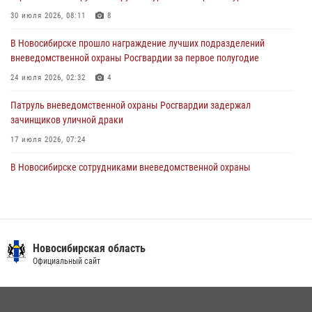
Росгвардии провели занятия по беспарашютному десантированию
30 июля 2026, 08:11
8
28 июля 2026, 02:42
2
В Новосибирске прошло награждение лучших подразделений
вневедомственной охраны Росгвардии за первое полугодие
В Новосибирске военнослужащие Росгвардии почтили память детей
– жертв войны в Донбассе
24 июля 2026, 02:32
4
27 июля 2026, 02:16
5
Патруль вневедомственной охраны Росгвардии задержал
зачинщиков уличной драки
17 июля 2026, 07:24
В Новосибирске сотрудниками вневедомственной охраны
Росгвардии задержаны лица, находящихся в розыске
13 июля 2026, 05:32
Экипаж вневедомственной охраны Росгвардии задержал
гражданина, который приобрел наркотическое вещество через
Новосибирская область
«закладку»
Официальный сайт
16 июля 2026, 08:39
За серию краж экипажем вневедомственной охраны Росгвардии