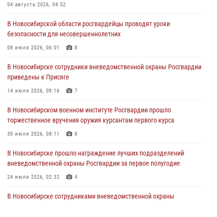
в сфере страхования
04 августа 2026, 04:52
29 июля 2026, 05:19
В Новосибирской области росгвардейцы проводят уроки
безопасности для несовершеннолетних
В Новосибирске сотрудниками вневедомственной охраны
Росгвардии задержан гражданин, находящийся в розыске
08 июля 2026, 06:01
8
29 июля 2026, 04:56
В Новосибирске сотрудники вневедомственной охраны Росгвардии
приведены к Присяге
В Новосибирске военнослужащие отряда спецназа «Ермак»
Росгвардии провели занятия по беспарашютному десантированию
14 июля 2026, 09:16
7
28 июля 2026, 02:42
2
В Новосибирском военном институте Росгвардии прошло
торжественное вручения оружия курсантам первого курса
В Новосибирске военнослужащие Росгвардии почтили память детей
– жертв войны в Донбассе
30 июля 2026, 08:11
8
27 июля 2026, 02:16
5
В Новосибирске прошло награждение лучших подразделений
вневедомственной охраны Росгвардии за первое полугодие
24 июля 2026, 02:32
4
В Новосибирске сотрудниками вневедомственной охраны
Росгвардии задержаны лица, находящихся в розыске