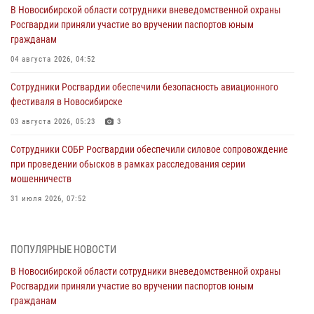
В Новосибирской области сотрудники вневедомственной охраны
Росгвардии приняли участие во вручении паспортов юным
гражданам
04 августа 2026, 04:52
Сотрудники Росгвардии обеспечили безопасность авиационного
фестиваля в Новосибирске
03 августа 2026, 05:23
3
Сотрудники СОБР Росгвардии обеспечили силовое сопровождение
при проведении обысков в рамках расследования серии
мошенничеств
31 июля 2026, 07:52
В Новосибирском военном институте Росгвардии прошло
торжественное вручения оружия курсантам первого курса
ПОПУЛЯРНЫЕ НОВОСТИ
30 июля 2026, 08:11
8
В Новосибирской области сотрудники вневедомственной охраны
Росгвардии приняли участие во вручении паспортов юным
При силовой поддержке бойцов ОМОН и СОБР Росгвардии
гражданам
пресечена деятельность группы лиц, причастных к мошенничеству