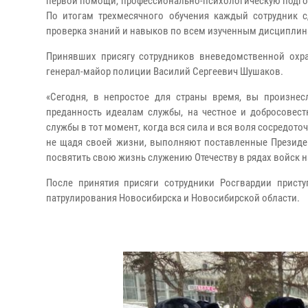
первой помощи, профессионально-психологическую подгото
По итогам трехмесячного обучения каждый сотрудник 
проверка знаний и навыков по всем изученным дисциплин
Принявших присягу сотрудников вневедомственной охр
генерал-майор полиции Василий Сергеевич Шушаков.
«Сегодня, в непростое для страны время, вы произнес
преданность идеалам службы, на честное и добросовес
службы в тот момент, когда вся сила и вся воля сосредото
не щадя своей жизни, выполняют поставленные Президен
посвятить свою жизнь служению Отечеству в рядах войск 
После принятия присяги сотрудники Росгвардии прист
патрулирования Новосибирска и Новосибирской области.