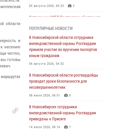
зопасности.
омплексная
03 августа 2026, 05:23
3
Сотрудники СОБР Росгвардии обеспечили
ой области
силовое сопровождение при проведении
ПОПУЛЯРНЫЕ НОВОСТИ
обысков в рамках расследования серии
мошенничеств
В Новосибирской области сотрудники
верность и
вневедомственной охраны Росгвардии
31 июля 2026, 07:52
 к несению
приняли участие во вручении паспортов
ищи честно,
В Новосибирском военном институте
юным гражданам
 вы готовы
Росгвардии прошло торжественное вручения
04 августа 2026, 04:52
еевич.
оружия курсантам первого курса
В Новосибирской области росгвардейцы
30 июля 2026, 08:11
8
 маршрутах
проводят уроки безопасности для
При силовой поддержке бойцов ОМОН и
несовершеннолетних
СОБР Росгвардии пресечена деятельность
08 июля 2026, 06:01
8
группы лиц, причастных к мошенничеству в
сфере страхования
В Новосибирске сотрудники
вневедомственной охраны Росгвардии
29 июля 2026, 05:19
приведены к Присяге
В Новосибирске сотрудниками
14 июля 2026, 09:16
7