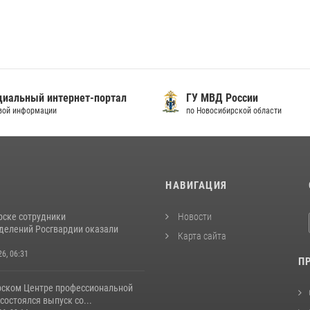
иальный интернет-портал
ГУ МВД России
вой информации
по Новосибирской области
И
НАВИГАЦИЯ
рске сотрудники
Новости
делений Росгвардии оказали
Карта сайта
26, 06:31
П
рском Центре профессиональной
состоялся выпуск со...