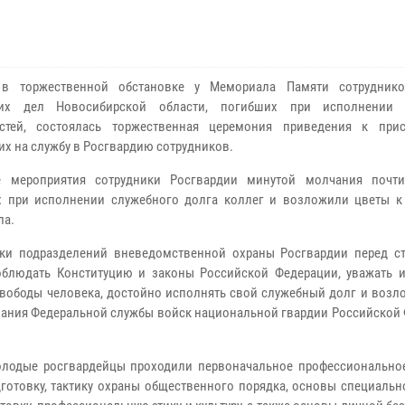
 в торжественной обстановке у Мемориала Памяти сотруднико
них дел Новосибирской области, погибших при исполнении 
остей, состоялась торжественная церемония приведения к при
х на службу в Росгвардию сотрудников.
е мероприятия сотрудники Росгвардии минутой молчания почт
х при исполнении служебного долга коллег и возложили цветы 
ла.
ки подразделений вневедомственной охраны Росгвардии перед с
облюдать Конституцию и законы Российской Федерации, уважать 
свободы человека, достойно исполнять свой служебный долг и возл
вания Федеральной службы войск национальной гвардии Российской 
молодые росгвардейцы проходили первоначальное профессиональное
отовку, тактику охраны общественного порядка, основы специально