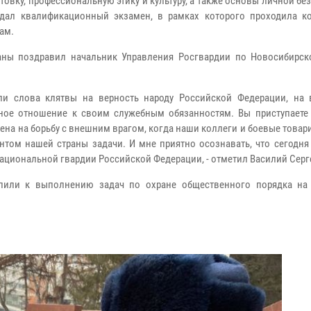
вку, профессиональную этику и культуру, а также основы личной бе
сдал квалификационный экзамен, в рамках которого проходила к
ам.
аны поздравил начальник Управления Росгвардии по Новосибирск
ли слова клятвы на верность народу Российской Федерации, на 
тное отношение к своим служебным обязанностям. Вы приступаете
чена на борьбу с внешним врагом, когда наши коллеги и боевые товар
том нашей страны задачи. И мне приятно осознавать, что сегодня
национальной гвардии Российской Федерации, - отметил Василий Серг
упили к выполнению задач по охране общественного порядка на