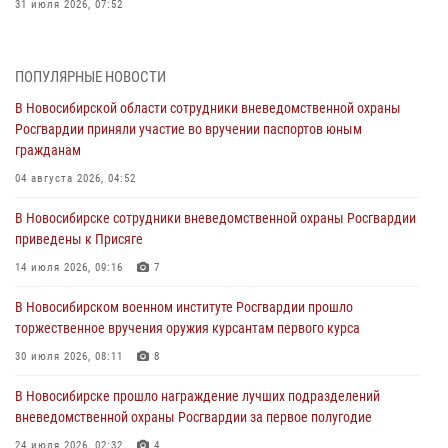
31 июля 2026, 07:52
В Новосибирском военном институте Росгвардии прошло
торжественное вручения оружия курсантам первого курса
ПОПУЛЯРНЫЕ НОВОСТИ
30 июля 2026, 08:11
8
В Новосибирской области сотрудники вневедомственной охраны
Росгвардии приняли участие во вручении паспортов юным
При силовой поддержке бойцов ОМОН и СОБР Росгвардии
гражданам
пресечена деятельность группы лиц, причастных к мошенничеству
в сфере страхования
04 августа 2026, 04:52
29 июля 2026, 05:19
В Новосибирске сотрудники вневедомственной охраны Росгвардии
приведены к Присяге
В Новосибирске сотрудниками вневедомственной охраны
Росгвардии задержан гражданин, находящийся в розыске
14 июля 2026, 09:16
7
29 июля 2026, 04:56
В Новосибирском военном институте Росгвардии прошло
торжественное вручения оружия курсантам первого курса
В Новосибирске военнослужащие отряда спецназа «Ермак»
Росгвардии провели занятия по беспарашютному десантированию
30 июля 2026, 08:11
8
28 июля 2026, 02:42
2
В Новосибирске прошло награждение лучших подразделений
вневедомственной охраны Росгвардии за первое полугодие
В Новосибирске военнослужащие Росгвардии почтили память детей
– жертв войны в Донбассе
24 июля 2026, 02:32
4