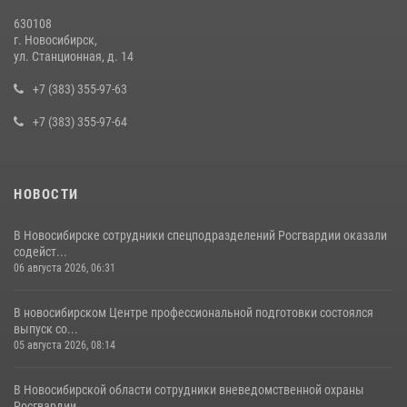
13 июля 2026, 05:38
630108
г. Новосибирск,
При силовой поддержке бойцов ОМОН и СОБР Росгвардии
ул. Станционная, д. 14
пресечена деятельность группы лиц, причастных к мошенничеству
в сфере страхования
+7 (383) 355-97-63
29 июля 2026, 05:19
+7 (383) 355-97-64
НОВОСТИ
В Новосибирске сотрудники спецподразделений Росгвардии оказали
содейст...
06 августа 2026, 06:31
В новосибирском Центре профессиональной подготовки состоялся
выпуск со...
05 августа 2026, 08:14
В Новосибирской области сотрудники вневедомственной охраны
Росгвардии ...