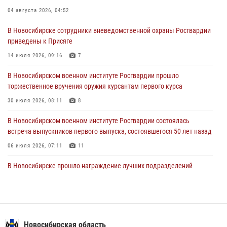
04 августа 2026, 04:52
28 июля 2026, 02:42
2
В Новосибирске сотрудники вневедомственной охраны Росгвардии
В Новосибирске военнослужащие Росгвардии почтили память детей
приведены к Присяге
– жертв войны в Донбассе
14 июля 2026, 09:16
7
27 июля 2026, 02:16
5
В Новосибирском военном институте Росгвардии прошло
В Новосибирске прошло награждение лучших подразделений
торжественное вручения оружия курсантам первого курса
вневедомственной охраны Росгвардии за первое полугодие
30 июля 2026, 08:11
8
24 июля 2026, 02:32
4
В Новосибирском военном институте Росгвардии состоялась
встреча выпускников первого выпуска, состоявшегося 50 лет назад
06 июля 2026, 07:11
11
В Новосибирске прошло награждение лучших подразделений
вневедомственной охраны Росгвардии за первое полугодие
24 июля 2026, 02:32
4
Патруль вневедомственной охраны Росгвардии задержал
зачинщиков уличной драки
Новосибирская область