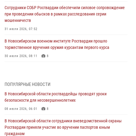
Сотрудники СОБР Росгвардии обеспечили силовое сопровождение
при проведении обысков в рамках расследования серии
мошенничеств
31 июля 2026, 07:52
В Новосибирском военном институте Росгвардии прошло
торжественное вручения оружия курсантам первого курса
30 июля 2026, 08:11
8
При силовой поддержке бойцов ОМОН и СОБР Росгвардии
пресечена деятельность группы лиц, причастных к мошенничеству
в сфере страхования
ПОПУЛЯРНЫЕ НОВОСТИ
29 июля 2026, 05:19
В Новосибирской области росгвардейцы проводят уроки
безопасности для несовершеннолетних
В Новосибирске сотрудниками вневедомственной охраны
Росгвардии задержан гражданин, находящийся в розыске
08 июля 2026, 06:01
8
29 июля 2026, 04:56
В Новосибирской области сотрудники вневедомственной охраны
Росгвардии приняли участие во вручении паспортов юным
В Новосибирске военнослужащие отряда спецназа «Ермак»
гражданам
Росгвардии провели занятия по беспарашютному десантированию