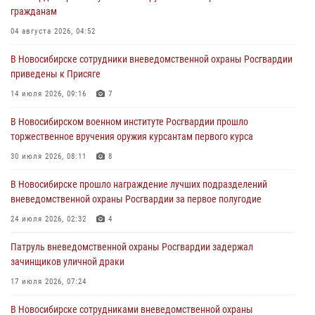
гражданам
пресечена деятельность группы лиц, причастных к мошенничеству
в сфере страхования
04 августа 2026, 04:52
29 июля 2026, 05:19
В Новосибирске сотрудники вневедомственной охраны Росгвардии
приведены к Присяге
В Новосибирске сотрудниками вневедомственной охраны
Росгвардии задержан гражданин, находящийся в розыске
14 июля 2026, 09:16
7
29 июля 2026, 04:56
В Новосибирском военном институте Росгвардии прошло
торжественное вручения оружия курсантам первого курса
В Новосибирске военнослужащие отряда спецназа «Ермак»
Росгвардии провели занятия по беспарашютному десантированию
30 июля 2026, 08:11
8
28 июля 2026, 02:42
2
В Новосибирске прошло награждение лучших подразделений
вневедомственной охраны Росгвардии за первое полугодие
В Новосибирске военнослужащие Росгвардии почтили память детей
– жертв войны в Донбассе
24 июля 2026, 02:32
4
27 июля 2026, 02:16
5
Патруль вневедомственной охраны Росгвардии задержал
зачинщиков уличной драки
17 июля 2026, 07:24
В Новосибирске сотрудниками вневедомственной охраны