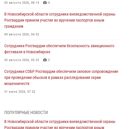
05 августа 2026, 08:14
4
В Новосибирской области сотрудники вневедомственной охраны
Росгвардии приняли участие во вручении паспортов юным
гражданам
04 августа 2026, 04:52
Сотрудники Росгвардии обеспечили безопасность авиационного
фестиваля в Новосибирске
03 августа 2026, 05:23
3
Сотрудники СОБР Росгвардии обеспечили силовое сопровождение
при проведении обысков в рамках расследования серии
мошенничеств
31 июля 2026, 07:52
В Новосибирском военном институте Росгвардии прошло
торжественное вручения оружия курсантам первого курса
ПОПУЛЯРНЫЕ НОВОСТИ
30 июля 2026, 08:11
8
В Новосибирской области сотрудники вневедомственной охраны
Росгвардии приняли участие во вручении паспортов юным
При силовой поддержке бойцов ОМОН и СОБР Росгвардии