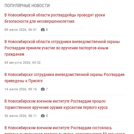
в сфере страхования
ПОПУЛЯРНЫЕ НОВОСТИ
29 июля 2026, 05:19
В Новосибирской области росгвардейцы проводят уроки
безопасности для несовершеннолетних
В Новосибирске сотрудниками вневедомственной охраны
Росгвардии задержан гражданин, находящийся в розыске
08 июля 2026, 06:01
8
29 июля 2026, 04:56
В Новосибирской области сотрудники вневедомственной охраны
Росгвардии приняли участие во вручении паспортов юным
В Новосибирске военнослужащие отряда спецназа «Ермак»
гражданам
Росгвардии провели занятия по беспарашютному десантированию
04 августа 2026, 04:52
28 июля 2026, 02:42
2
В Новосибирске сотрудники вневедомственной охраны Росгвардии
В Новосибирске военнослужащие Росгвардии почтили память детей
приведены к Присяге
– жертв войны в Донбассе
14 июля 2026, 09:16
7
27 июля 2026, 02:16
5
В Новосибирском военном институте Росгвардии прошло
В Новосибирске прошло награждение лучших подразделений
торжественное вручения оружия курсантам первого курса
вневедомственной охраны Росгвардии за первое полугодие
30 июля 2026, 08:11
8
24 июля 2026, 02:32
4
В Новосибирском военном институте Росгвардии состоялась
встреча выпускников первого выпуска, состоявшегося 50 лет назад