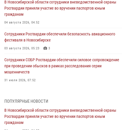
В Новосибирской области сотрудники вневедомственной охраны
Росгвардии приняли участие во вручении паспортов юным
гражданам
04 августа 2026, 04:52
Сотрудники Росгвардии обеспечили безопасность авиационного
фестиваля в Новосибирске
03 августа 2026, 05:23
3
Сотрудники СОБР Росгвардии обеспечили силовое сопровождение
при проведении обысков в рамках расследования серии
мошенничеств
31 июля 2026, 07:52
В Новосибирском военном институте Росгвардии прошло
торжественное вручения оружия курсантам первого курса
ПОПУЛЯРНЫЕ НОВОСТИ
30 июля 2026, 08:11
8
В Новосибирской области сотрудники вневедомственной охраны
Росгвардии приняли участие во вручении паспортов юным
При силовой поддержке бойцов ОМОН и СОБР Росгвардии
гражданам
пресечена деятельность группы лиц, причастных к мошенничеству
в сфере страхования