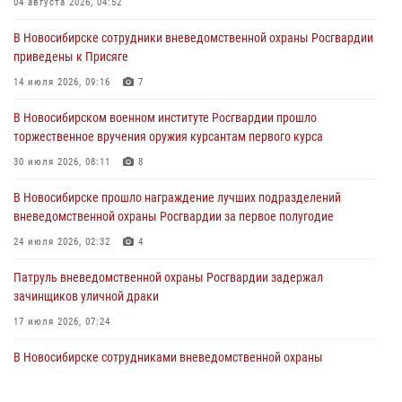
04 августа 2026, 04:52
29 июля 2026, 05:19
В Новосибирске сотрудники вневедомственной охраны Росгвардии
приведены к Присяге
В Новосибирске сотрудниками вневедомственной охраны
Росгвардии задержан гражданин, находящийся в розыске
14 июля 2026, 09:16
7
29 июля 2026, 04:56
В Новосибирском военном институте Росгвардии прошло
торжественное вручения оружия курсантам первого курса
В Новосибирске военнослужащие отряда спецназа «Ермак»
Росгвардии провели занятия по беспарашютному десантированию
30 июля 2026, 08:11
8
28 июля 2026, 02:42
2
В Новосибирске прошло награждение лучших подразделений
вневедомственной охраны Росгвардии за первое полугодие
В Новосибирске военнослужащие Росгвардии почтили память детей
– жертв войны в Донбассе
24 июля 2026, 02:32
4
27 июля 2026, 02:16
5
Патруль вневедомственной охраны Росгвардии задержал
зачинщиков уличной драки
17 июля 2026, 07:24
В Новосибирске сотрудниками вневедомственной охраны
Росгвардии задержаны лица, находящихся в розыске
13 июля 2026, 05:32