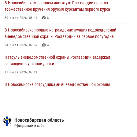
В Новосибирском военном институте Росгвардии прошло
торжественное вручения оружия курсантам первого курса
В Новосибирске военнослужащие отряда спецназа «Ермак»
Росгвардии провели занятия по беспарашютному десантированию
30 июля 2026, 08:11
8
28 июля 2026, 02:42
2
В Новосибирске прошло награждение лучших подразделений
вневедомственной охраны Росгвардии за первое полугодие
В Новосибирске военнослужащие Росгвардии почтили память детей
– жертв войны в Донбассе
24 июля 2026, 02:32
4
27 июля 2026, 02:16
5
Патруль вневедомственной охраны Росгвардии задержал
зачинщиков уличной драки
17 июля 2026, 07:24
В Новосибирске сотрудниками вневедомственной охраны
Росгвардии задержаны лица, находящихся в розыске
13 июля 2026, 05:32
Экипаж вневедомственной охраны Росгвардии задержал
гражданина, который приобрел наркотическое вещество через
Новосибирская область
«закладку»
Официальный сайт
16 июля 2026, 08:39