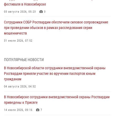
фестиваля в Новосибирске
03 августа 2026, 05:23
3
Сотрудники СОБР Росгвардии обеспечили силовое сопровождение
при проведении обысков в рамках расследования серии
мошенничеств
31 июля 2026, 07:52
В Новосибирском военном институте Росгвардии прошло
торжественное вручения оружия курсантам первого курса
ПОПУЛЯРНЫЕ НОВОСТИ
30 июля 2026, 08:11
8
В Новосибирской области сотрудники вневедомственной охраны
Росгвардии приняли участие во вручении паспортов юным
При силовой поддержке бойцов ОМОН и СОБР Росгвардии
гражданам
пресечена деятельность группы лиц, причастных к мошенничеству
в сфере страхования
04 августа 2026, 04:52
29 июля 2026, 05:19
В Новосибирске сотрудники вневедомственной охраны Росгвардии
приведены к Присяге
В Новосибирске сотрудниками вневедомственной охраны
Росгвардии задержан гражданин, находящийся в розыске
14 июля 2026, 09:16
7
29 июля 2026, 04:56