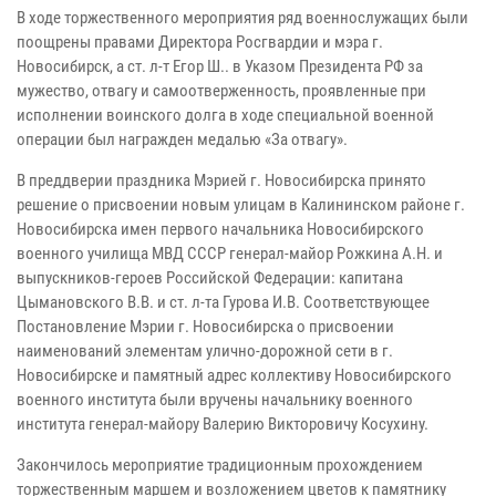
В ходе торжественного мероприятия ряд военнослужащих были
поощрены правами Директора Росгвардии и мэра г.
Новосибирск, а ст. л-т Егор Ш.. в Указом Президента РФ за
мужество, отвагу и самоотверженность, проявленные при
исполнении воинского долга в ходе специальной военной
операции был награжден медалью «За отвагу».
В преддверии праздника Мэрией г. Новосибирска принято
решение о присвоении новым улицам в Калининском районе г.
Новосибирска имен первого начальника Новосибирского
военного училища МВД СССР генерал-майор Рожкина А.Н. и
выпускников-героев Российской Федерации: капитана
Цымановского В.В. и ст. л-та Гурова И.В. Соответствующее
Постановление Мэрии г. Новосибирска о присвоении
наименований элементам улично-дорожной сети в г.
Новосибирске и памятный адрес коллективу Новосибирского
военного института были вручены начальнику военного
института генерал-майору Валерию Викторовичу Косухину.
Закончилось мероприятие традиционным прохождением
торжественным маршем и возложением цветов к памятнику