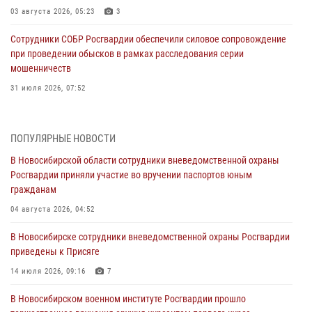
03 августа 2026, 05:23
3
Сотрудники СОБР Росгвардии обеспечили силовое сопровождение
при проведении обысков в рамках расследования серии
мошенничеств
31 июля 2026, 07:52
В Новосибирском военном институте Росгвардии прошло
торжественное вручения оружия курсантам первого курса
ПОПУЛЯРНЫЕ НОВОСТИ
30 июля 2026, 08:11
8
В Новосибирской области сотрудники вневедомственной охраны
Росгвардии приняли участие во вручении паспортов юным
При силовой поддержке бойцов ОМОН и СОБР Росгвардии
гражданам
пресечена деятельность группы лиц, причастных к мошенничеству
в сфере страхования
04 августа 2026, 04:52
29 июля 2026, 05:19
В Новосибирске сотрудники вневедомственной охраны Росгвардии
приведены к Присяге
В Новосибирске сотрудниками вневедомственной охраны
Росгвардии задержан гражданин, находящийся в розыске
14 июля 2026, 09:16
7
29 июля 2026, 04:56
В Новосибирском военном институте Росгвардии прошло