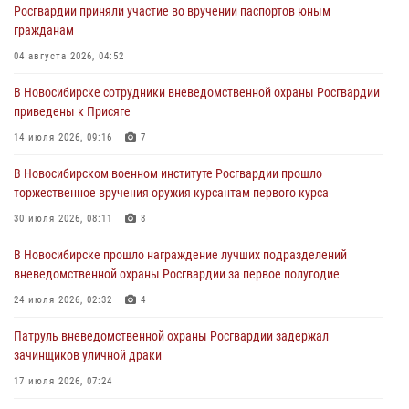
Росгвардии приняли участие во вручении паспортов юным
При силовой поддержке бойцов ОМОН и СОБР Росгвардии
гражданам
пресечена деятельность группы лиц, причастных к мошенничеству
в сфере страхования
04 августа 2026, 04:52
29 июля 2026, 05:19
В Новосибирске сотрудники вневедомственной охраны Росгвардии
приведены к Присяге
В Новосибирске сотрудниками вневедомственной охраны
Росгвардии задержан гражданин, находящийся в розыске
14 июля 2026, 09:16
7
29 июля 2026, 04:56
В Новосибирском военном институте Росгвардии прошло
торжественное вручения оружия курсантам первого курса
В Новосибирске военнослужащие отряда спецназа «Ермак»
Росгвардии провели занятия по беспарашютному десантированию
30 июля 2026, 08:11
8
28 июля 2026, 02:42
2
В Новосибирске прошло награждение лучших подразделений
вневедомственной охраны Росгвардии за первое полугодие
В Новосибирске военнослужащие Росгвардии почтили память детей
– жертв войны в Донбассе
24 июля 2026, 02:32
4
27 июля 2026, 02:16
5
Патруль вневедомственной охраны Росгвардии задержал
зачинщиков уличной драки
17 июля 2026, 07:24