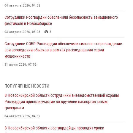
04 августа 2026, 04:52
Сотрудники Росгвардии обеспечили безопасность авиационного
фестиваля в Новосибирске
03 августа 2026, 05:23
3
Сотрудники СОБР Росгвардии обеспечили силовое сопровождение
при проведении обысков в рамках расследования серии
мошенничеств
31 июля 2026, 07:52
В Новосибирском военном институте Росгвардии прошло
торжественное вручения оружия курсантам первого курса
ПОПУЛЯРНЫЕ НОВОСТИ
30 июля 2026, 08:11
8
В Новосибирской области сотрудники вневедомственной охраны
Росгвардии приняли участие во вручении паспортов юным
При силовой поддержке бойцов ОМОН и СОБР Росгвардии
гражданам
пресечена деятельность группы лиц, причастных к мошенничеству
в сфере страхования
04 августа 2026, 04:52
29 июля 2026, 05:19
В Новосибирской области росгвардейцы проводят уроки