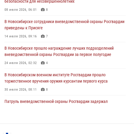
безопасности для несовершеннолетних
В Новосибирске сотрудниками вневедомственной охраны
Росгвардии задержан гражданин, находящийся в розыске
08 июля 2026, 06:01
8
29 июля 2026, 04:56
В Новосибирске сотрудники вневедомственной охраны Росгвардии
приведены к Присяге
В Новосибирске военнослужащие отряда спецназа «Ермак»
Росгвардии провели занятия по беспарашютному десантированию
14 июля 2026, 09:16
7
28 июля 2026, 02:42
2
В Новосибирске прошло награждение лучших подразделений
вневедомственной охраны Росгвардии за первое полугодие
В Новосибирске военнослужащие Росгвардии почтили память детей
– жертв войны в Донбассе
24 июля 2026, 02:32
4
27 июля 2026, 02:16
5
В Новосибирском военном институте Росгвардии прошло
торжественное вручения оружия курсантам первого курса
30 июля 2026, 08:11
8
Патруль вневедомственной охраны Росгвардии задержал
зачинщиков уличной драки
17 июля 2026, 07:24
В Новосибирске сотрудниками вневедомственной охраны