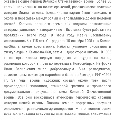
охватывающие период Великой Отечественной войны. Более 80
картин, написанных на полях сражений, рассказывают полевые
истории Ивана Титкова. Большинство картин были написаны в
окопе, в перерывах между боями и направлялись домой полевой
почтой. Картины военного времени и подписи, оставленные
автором, удивляют и завораживают. Выставка будет работать на
протяжении всего года. В этом году Ивану Васильевичу
исполнилось бы 115 лет. Он родился 15 октября 1905 г. в Камне-
на-Оби, в семье крестьянина. Работал учителем рисования и
физкультуры в Камне-на-Оби, затем – директором школы. В 1935
г. он организовал первую народную изостудию на Алтае,
руководил которой вплоть до переезда в Новосибирск. На фронт
Иван Васильевич ушел добровольцем. Был разведчиком,
заместителем секретаря партийного бюро артбригады 1941–1945
гг. За годы войны художник создал около трех тысяч
произведений живописи, станковой графики и фронтового
документального рисунка на темы Великой Отечественной
войны. Все они воскрешают атмосферу героических страниц
истории нашей страны. Главная тема в портретных рисунках
однополчан, разведчиков-артиллеристов – это концентрация
духа, мобилизация всех сил во имя Победы. Живые впечатления