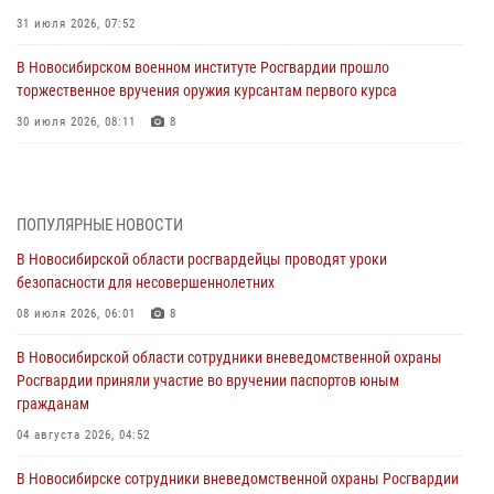
31 июля 2026, 07:52
В Новосибирском военном институте Росгвардии прошло
торжественное вручения оружия курсантам первого курса
30 июля 2026, 08:11
8
При силовой поддержке бойцов ОМОН и СОБР Росгвардии
пресечена деятельность группы лиц, причастных к мошенничеству
в сфере страхования
ПОПУЛЯРНЫЕ НОВОСТИ
29 июля 2026, 05:19
В Новосибирской области росгвардейцы проводят уроки
безопасности для несовершеннолетних
В Новосибирске сотрудниками вневедомственной охраны
Росгвардии задержан гражданин, находящийся в розыске
08 июля 2026, 06:01
8
29 июля 2026, 04:56
В Новосибирской области сотрудники вневедомственной охраны
Росгвардии приняли участие во вручении паспортов юным
В Новосибирске военнослужащие отряда спецназа «Ермак»
гражданам
Росгвардии провели занятия по беспарашютному десантированию
04 августа 2026, 04:52
28 июля 2026, 02:42
2
В Новосибирске сотрудники вневедомственной охраны Росгвардии
В Новосибирске военнослужащие Росгвардии почтили память детей