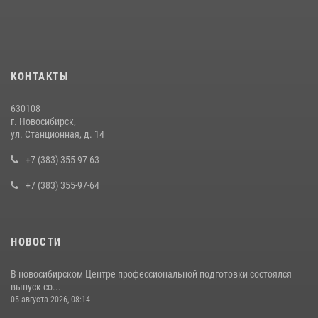
Росгвардии задержаны лица, находящихся в розыске
13 июля 2026, 05:32
Экипаж вневедомственной охраны Росгвардии задержал
гражданина, который приобрел наркотическое вещество через
КОНТАКТЫ
«закладку»
16 июля 2026, 08:39
630108
г. Новосибирск,
В Новосибирске сотрудниками вневедомственной охраны
ул. Станционная, д. 14
Росгвардии задержан подозреваемый в грабеже
+7 (383) 355-97-63
13 июля 2026, 05:38
+7 (383) 355-97-64
НОВОСТИ
В новосибирском Центре профессиональной подготовки состоялся
выпуск со...
05 августа 2026, 08:14