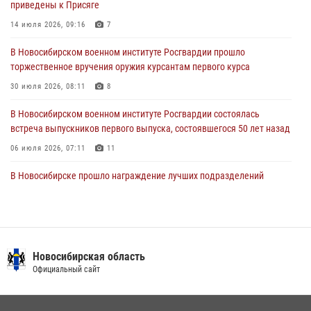
приведены к Присяге
– жертв войны в Донбассе
14 июля 2026, 09:16
7
27 июля 2026, 02:16
5
В Новосибирском военном институте Росгвардии прошло
В Новосибирске прошло награждение лучших подразделений
торжественное вручения оружия курсантам первого курса
вневедомственной охраны Росгвардии за первое полугодие
30 июля 2026, 08:11
8
24 июля 2026, 02:32
4
В Новосибирском военном институте Росгвардии состоялась
встреча выпускников первого выпуска, состоявшегося 50 лет назад
06 июля 2026, 07:11
11
В Новосибирске прошло награждение лучших подразделений
вневедомственной охраны Росгвардии за первое полугодие
24 июля 2026, 02:32
4
Патруль вневедомственной охраны Росгвардии задержал
зачинщиков уличной драки
Новосибирская область
Официальный сайт
17 июля 2026, 07:24
В Новосибирске сотрудниками вневедомственной охраны