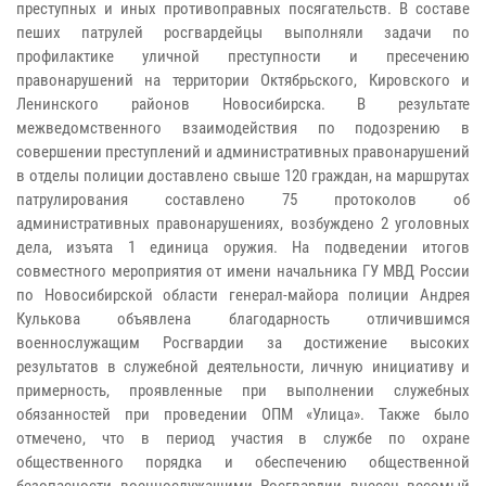
преступных и иных противоправных посягательств. В составе
пеших патрулей росгвардейцы выполняли задачи по
профилактике уличной преступности и пресечению
правонарушений на территории Октябрьского, Кировского и
Ленинского районов Новосибирска. В результате
межведомственного взаимодействия по подозрению в
совершении преступлений и административных правонарушений
в отделы полиции доставлено свыше 120 граждан, на маршрутах
патрулирования составлено 75 протоколов об
административных правонарушениях, возбуждено 2 уголовных
дела, изъята 1 единица оружия. На подведении итогов
совместного мероприятия от имени начальника ГУ МВД России
по Новосибирской области генерал-майора полиции Андрея
Кулькова объявлена благодарность отличившимся
военнослужащим Росгвардии за достижение высоких
результатов в служебной деятельности, личную инициативу и
примерность, проявленные при выполнении служебных
обязанностей при проведении ОПМ «Улица». Также было
отмечено, что в период участия в службе по охране
общественного порядка и обеспечению общественной
безопасности военнослужащими Росгвардии внесен весомый