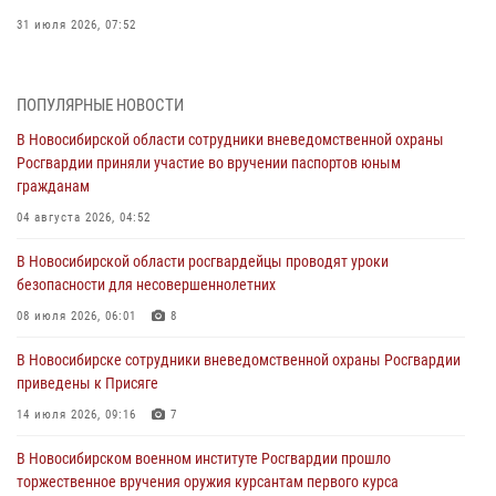
31 июля 2026, 07:52
В Новосибирском военном институте Росгвардии прошло
торжественное вручения оружия курсантам первого курса
ПОПУЛЯРНЫЕ НОВОСТИ
30 июля 2026, 08:11
8
В Новосибирской области сотрудники вневедомственной охраны
Росгвардии приняли участие во вручении паспортов юным
При силовой поддержке бойцов ОМОН и СОБР Росгвардии
гражданам
пресечена деятельность группы лиц, причастных к мошенничеству
в сфере страхования
04 августа 2026, 04:52
29 июля 2026, 05:19
В Новосибирской области росгвардейцы проводят уроки
безопасности для несовершеннолетних
В Новосибирске сотрудниками вневедомственной охраны
Росгвардии задержан гражданин, находящийся в розыске
08 июля 2026, 06:01
8
29 июля 2026, 04:56
В Новосибирске сотрудники вневедомственной охраны Росгвардии
приведены к Присяге
В Новосибирске военнослужащие отряда спецназа «Ермак»
Росгвардии провели занятия по беспарашютному десантированию
14 июля 2026, 09:16
7
28 июля 2026, 02:42
2
В Новосибирском военном институте Росгвардии прошло
торжественное вручения оружия курсантам первого курса
В Новосибирске военнослужащие Росгвардии почтили память детей