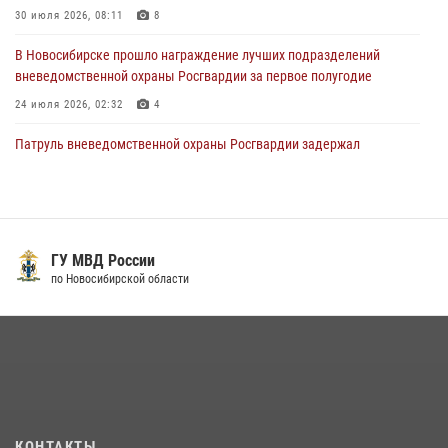
– жертв войны в Донбассе
30 июля 2026, 08:11
8
27 июля 2026, 02:16
5
В Новосибирске прошло награждение лучших подразделений
вневедомственной охраны Росгвардии за первое полугодие
24 июля 2026, 02:32
4
Патруль вневедомственной охраны Росгвардии задержал
зачинщиков уличной драки
17 июля 2026, 07:24
В Новосибирске сотрудниками вневедомственной охраны
Росгвардии задержаны лица, находящихся в розыске
ГУ МВД России
по Новосибирской области
13 июля 2026, 05:32
Экипаж вневедомственной охраны Росгвардии задержал
гражданина, который приобрел наркотическое вещество через
«закладку»
16 июля 2026, 08:39
В Новосибирске сотрудниками вневедомственной охраны
КОНТАКТЫ