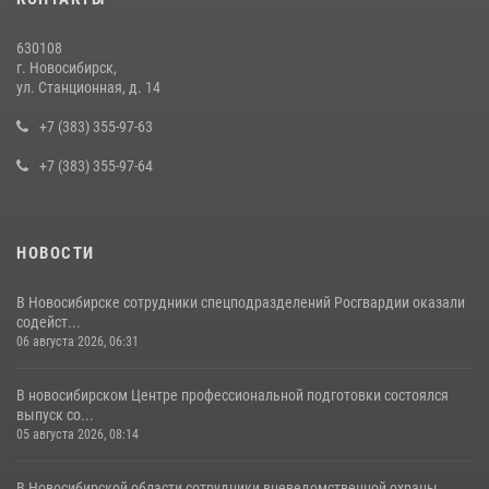
Росгвардии задержан подозреваемый в грабеже
13 июля 2026, 05:38
630108
г. Новосибирск,
За серию краж экипажем вневедомственной охраны Росгвардии
ул. Станционная, д. 14
задержан житель Новосибирска
+7 (383) 355-97-63
10 июля 2026, 04:33
+7 (383) 355-97-64
НОВОСТИ
В Новосибирске сотрудники спецподразделений Росгвардии оказали
содейст...
06 августа 2026, 06:31
В новосибирском Центре профессиональной подготовки состоялся
выпуск со...
05 августа 2026, 08:14
В Новосибирской области сотрудники вневедомственной охраны