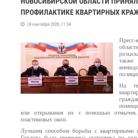
НОВОСИБИРСКОЙ ОБЛАСТИ ПРИНЯЛ
ПРОФИЛАКТИКЕ КВАРТИРНЫХ КРА
24 сентября 2020, 11:54
Пресс-
област
розыск
также
вневе
полици
На те
кварт
гражд
помеще
или открывания их с помощью отмычек.
пластиковых окон.
Лучшим способом борьбы с квартирными кр
Горлова была приведена статистика по охр