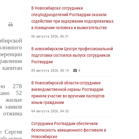
В Новосибирске сотрудники
спецподразделений Росгвардии оказали
содействие при задержании подозреваемых
в похищении человека и вымогательстве
06 августа 2026, 06:31
ибирской
оловного
В новосибирском Центре профессиональной
ференции
подготовки состоялся выпуск сотрудников
авления
Росгвардии
капитан
05 августа 2026, 08:14
4
В Новосибирской области сотрудники
ано 278
вневедомственной охраны Росгвардии
жано 52
приняли участие во вручении паспортов
в жилые
юным гражданам
я замков
04 августа 2026, 04:52
 отжима
Сотрудники Росгвардии обеспечили
безопасность авиационного фестиваля в
е Сергея
Новосибирске
объектов