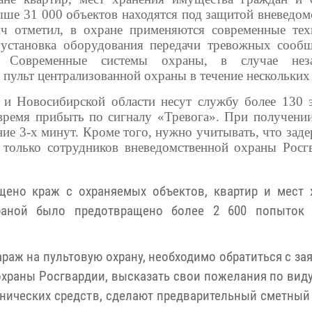
выше 31 000 объектов находятся под защитой вневедом
ч отметил, в охране применяются современные тех
я установка оборудования передачи тревожных сооб
. Современные системы охраны, в случае неза
 пульт централизованной охраны в течение нескольких
 и Новосибирской области несут службу более 130 
время прибыть по сигналу «Тревога». При получении
ние 3-х минут. Кроме того, нужно учитывать, что зад
 только сотрудников вневедомственной охраны Росг
щено краж с охраняемых объектов, квартир и мест 
раной было предотвращено более 2 600 попыток
араж на пультовую охрану, необходимо обратиться с з
храны Росгвардии, высказать свои пожелания по виду
нических средств, сделают предварительный сметный 