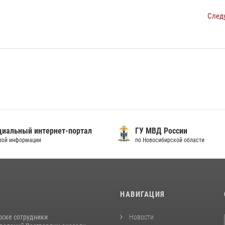
След
иальный интернет-портал
ГУ МВД России
вой информации
по Новосибирской области
И
НАВИГАЦИЯ
рске сотрудники
Новости