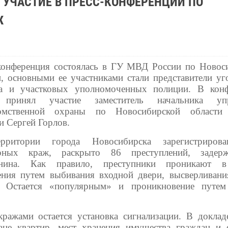
 УЧАСТИЕ В ПРЕСС-КОНФЕРЕНЦИИ ПО
Ж
конференция состоялась в ГУ МВД России по Новос
и, основными ее участниками стали представители уг
а и участковых уполномоченных полиции. В кон
 принял участие заместитель начальника упр
домственной охраны по Новосибирской области 
и Сергей Горлов.
рритории города Новосибирска зарегистриров
ирных краж, раскрыто 86 преступлений, задер
анина. Как правило, преступники проникают 
ния путем выбивания входной двери, высверливани
 Остается «популярным» и проникновение путем
ажами остается установка сигнализации. В доклад
ане квартир, мест хранения имущества граждан и 