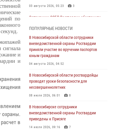
ственной
03 августа 2026, 05:23
3
нические
Сотрудники СОБР Росгвардии обеспечили
щений по
силовое сопровождение при проведении
конного
ПОПУЛЯРНЫЕ НОВОСТИ
обысков в рамках расследования серии
 секунд.
мошенничеств
В Новосибирской области сотрудники
экипажей
вневедомственной охраны Росгвардии
31 июля 2026, 07:52
 сигнала
приняли участие во вручении паспортов
ержание и
В Новосибирском военном институте
юным гражданам
вардии и
Росгвардии прошло торжественное вручения
04 августа 2026, 04:52
оружия курсантам первого курса
В Новосибирской области росгвардейцы
30 июля 2026, 08:11
8
хранения
проводят уроки безопасности для
 хищения
При силовой поддержке бойцов ОМОН и
несовершеннолетних
СОБР Росгвардии пресечена деятельность
08 июля 2026, 06:01
8
группы лиц, причастных к мошенничеству в
сфере страхования
аявлением
В Новосибирске сотрудники
вневедомственной охраны Росгвардии
 охраны.
29 июля 2026, 05:19
приведены к Присяге
расчет в
В Новосибирске сотрудниками
14 июля 2026, 09:16
7