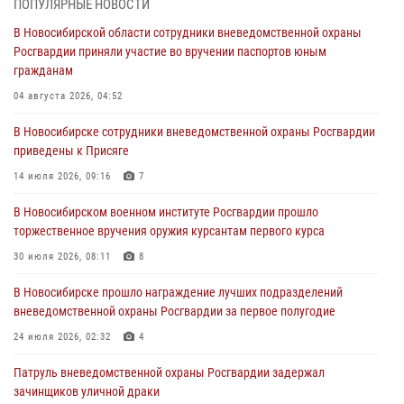
ПОПУЛЯРНЫЕ НОВОСТИ
30 июля 2026, 08:11
8
В Новосибирской области сотрудники вневедомственной охраны
Росгвардии приняли участие во вручении паспортов юным
При силовой поддержке бойцов ОМОН и СОБР Росгвардии
гражданам
пресечена деятельность группы лиц, причастных к мошенничеству
в сфере страхования
04 августа 2026, 04:52
29 июля 2026, 05:19
В Новосибирске сотрудники вневедомственной охраны Росгвардии
приведены к Присяге
В Новосибирске сотрудниками вневедомственной охраны
Росгвардии задержан гражданин, находящийся в розыске
14 июля 2026, 09:16
7
29 июля 2026, 04:56
В Новосибирском военном институте Росгвардии прошло
торжественное вручения оружия курсантам первого курса
В Новосибирске военнослужащие отряда спецназа «Ермак»
Росгвардии провели занятия по беспарашютному десантированию
30 июля 2026, 08:11
8
28 июля 2026, 02:42
2
В Новосибирске прошло награждение лучших подразделений
вневедомственной охраны Росгвардии за первое полугодие
В Новосибирске военнослужащие Росгвардии почтили память детей
– жертв войны в Донбассе
24 июля 2026, 02:32
4
27 июля 2026, 02:16
5
Патруль вневедомственной охраны Росгвардии задержал
зачинщиков уличной драки