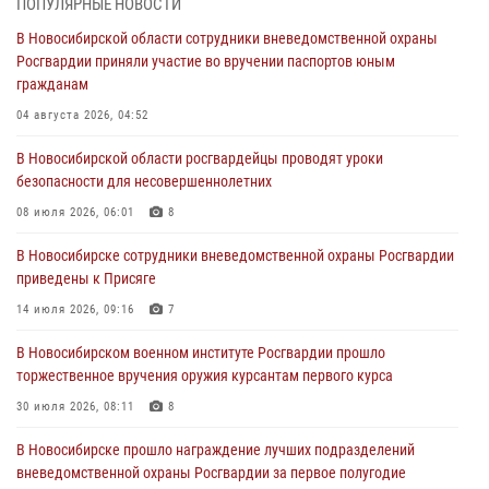
ПОПУЛЯРНЫЕ НОВОСТИ
30 июля 2026, 08:11
8
В Новосибирской области сотрудники вневедомственной охраны
Росгвардии приняли участие во вручении паспортов юным
При силовой поддержке бойцов ОМОН и СОБР Росгвардии
гражданам
пресечена деятельность группы лиц, причастных к мошенничеству
в сфере страхования
04 августа 2026, 04:52
29 июля 2026, 05:19
В Новосибирской области росгвардейцы проводят уроки
безопасности для несовершеннолетних
В Новосибирске сотрудниками вневедомственной охраны
Росгвардии задержан гражданин, находящийся в розыске
08 июля 2026, 06:01
8
29 июля 2026, 04:56
В Новосибирске сотрудники вневедомственной охраны Росгвардии
приведены к Присяге
В Новосибирске военнослужащие отряда спецназа «Ермак»
Росгвардии провели занятия по беспарашютному десантированию
14 июля 2026, 09:16
7
28 июля 2026, 02:42
2
В Новосибирском военном институте Росгвардии прошло
торжественное вручения оружия курсантам первого курса
В Новосибирске военнослужащие Росгвардии почтили память детей
– жертв войны в Донбассе
30 июля 2026, 08:11
8
27 июля 2026, 02:16
5
В Новосибирске прошло награждение лучших подразделений
вневедомственной охраны Росгвардии за первое полугодие