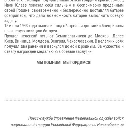
В бою за ст. Конари под ураганным огнем гвардии красноармеец
Иван Юлаев показал себя сильным и беспримерно преданным
своей Родине, своевременно и бесперебойно доставлял батарее
боеприпасы, что дало возможность батарее выполнить боевую
задачу.
15 июля 1943 года вывел из-под обстрела и доставил боеприпасы
на огневую позицию батареи.
Прошел нелегкий путь от Семипалатинска до Москвы. Далее
Киев, Винница, Молдова, Венгрия, Чехословакия. В нелегких боях
получил два ранения и вернулся домой к родным. За мужество и
отвагу награжден медалью «За боевые заслуги».
МЫ ПОМНИМ! МЫ ГОРДИМСЯ!
Пресс-служба Управления Федеральной службы войск
национальной гвардии Российской Федерации по Новосибирской