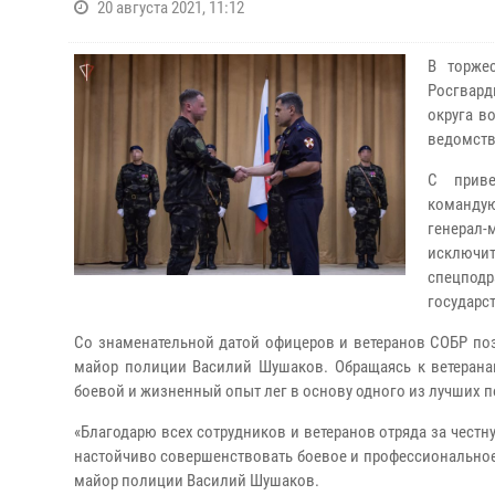
20 августа 2021, 11:12
В торже
Росгвар
округа в
ведомств
С приве
командую
генерал
исключи
спецпод
государс
Со знаменательной датой офицеров и ветеранов СОБР по
майор полиции Василий Шушаков. Обращаясь к ветерана
боевой и жизненный опыт лег в основу одного из лучших 
«Благодарю всех сотрудников и ветеранов отряда за честн
настойчиво совершенствовать боевое и профессиональное м
майор полиции Василий Шушаков.