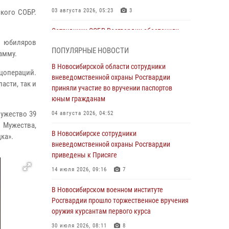
03 августа 2026, 05:23
3
кого СОБР.
Сотрудники СОБР Росгвардии обеспечили
силовое сопровождение при проведении
ь юбиляров
ПОПУЛЯРНЫЕ НОВОСТИ
обысков в рамках расследования серии
амму.
мошенничеств
В Новосибирской области сотрудники
цопераций.
вневедомственной охраны Росгвардии
31 июля 2026, 07:52
асти, так и
приняли участие во вручении паспортов
В Новосибирском военном институте
юным гражданам
Росгвардии прошло торжественное вручения
мужество 39
04 августа 2026, 04:52
оружия курсантам первого курса
 Мужества,
В Новосибирске сотрудники
30 июля 2026, 08:11
8
ка».
вневедомственной охраны Росгвардии
При силовой поддержке бойцов ОМОН и
приведены к Присяге
СОБР Росгвардии пресечена деятельность
14 июля 2026, 09:16
7
группы лиц, причастных к мошенничеству в
сфере страхования
В Новосибирском военном институте
Росгвардии прошло торжественное вручения
29 июля 2026, 05:19
оружия курсантам первого курса
В Новосибирске сотрудниками
30 июля 2026, 08:11
8