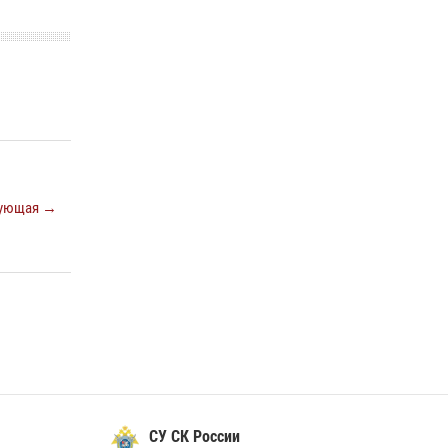
16 июля 2026, 08:39
За серию краж экипажем вневедомственной
охраны Росгвардии задержан житель
Новосибирска
10 июля 2026, 04:33
При силовой поддержке бойцов ОМОН и
СОБР Росгвардии пресечена деятельность
группы лиц, причастных к мошенничеству в
ующая →
сфере страхования
29 июля 2026, 05:19
В Новосибирске сотрудниками
вневедомственной охраны Росгвардии
задержан подозреваемый в грабеже
13 июля 2026, 05:38
СУ СК России