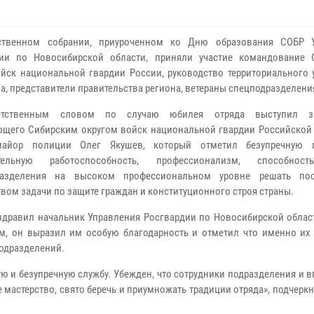
ственном собрании, приуроченном ко Дню образования СОБР У
дии по Новосибирской области, приняли участие командование 
ойск национальной гвардии России, руководство территориального 
а, представители правительства региона, ветераны спецподразделени
тственным словом по случаю юбилея отряда выступил за
щего Сибирским округом войск национальной гвардии Российской
-майор полиции Олег Якушев, который отметил безупречную п
тельную работоспособность, профессионализм, способнос
разделения на высоком профессиональном уровне решать пос
твом задачи по защите граждан и конституционного строя страны.
здравил начальник Управления Росгвардии по Новосибирской област
м, он выразил им особую благодарность и отметил что именно их
подразделений.
ую и безупречную службу. Убежден, что сотрудники подразделения и в
астерство, свято беречь и приумножать традиции отряда», подчеркн