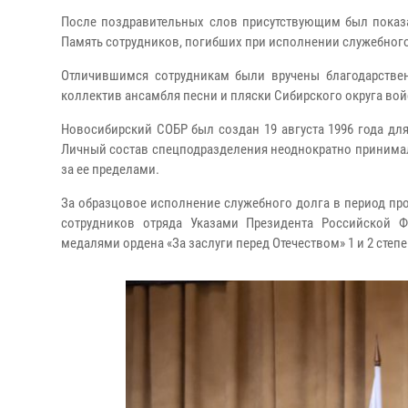
После поздравительных слов присутствующим был показа
Память сотрудников, погибших при исполнении служебного
Отличившимся сотрудникам были вручены благодарствен
коллектив ансамбля песни и пляски Сибирского округа в
Новосибирский СОБР был создан 19 августа 1996 года д
Личный состав спецподразделения неоднократно принимал а
за ее пределами.
За образцовое исполнение служебного долга в период пр
сотрудников отряда Указами Президента Российской 
медалями ордена «За заслуги перед Отечеством» 1 и 2 степе