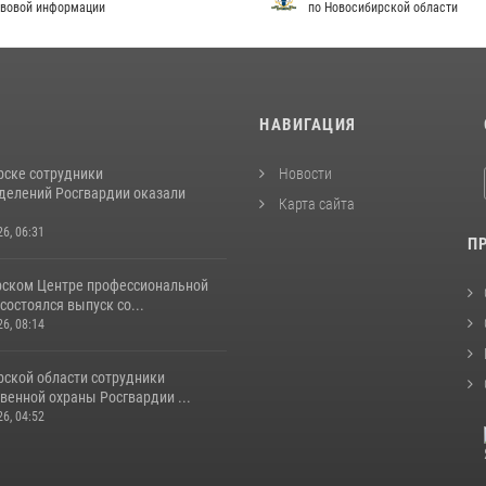
вой информации
по Новосибирской области
И
НАВИГАЦИЯ
рске сотрудники
Новости
делений Росгвардии оказали
Карта сайта
26, 06:31
П
рском Центре профессиональной
состоялся выпуск со...
26, 08:14
рской области сотрудники
венной охраны Росгвардии ...
26, 04:52