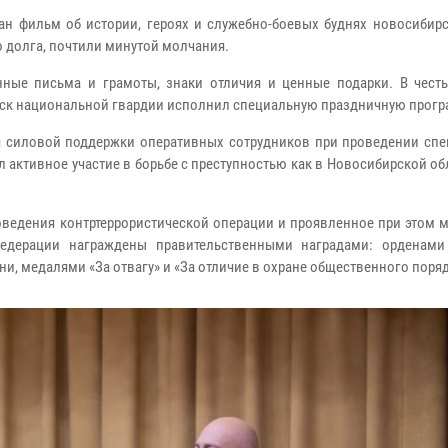
н фильм об истории, героях и служебно-боевых буднях новосибирс
 долга, почтили минутой молчания.
ные письма и грамоты, знаки отличия и ценные подарки. В чест
ойск национальной гвардии исполнил специальную праздничную прогр
ля силовой поддержки оперативных сотрудников при проведении спе
ктивное участие в борьбе с преступностью как в Новосибирской обл
оведения контртеррористической операции и проявленное при этом 
Федерации награждены правительственными наградами: орденами
ни, медалями «За отвагу» и «За отличие в охране общественного поряд