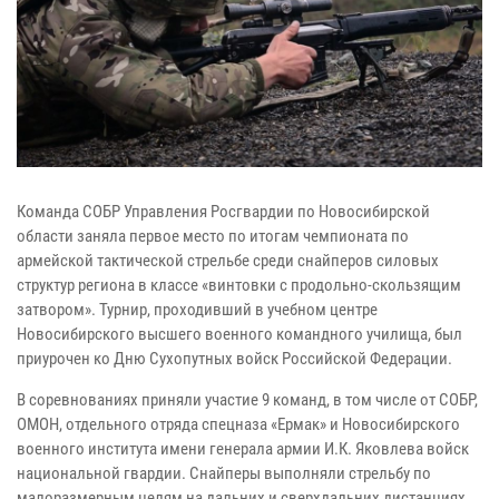
Команда СОБР Управления Росгвардии по Новосибирской
области заняла первое место по итогам чемпионата по
армейской тактической стрельбе среди снайперов силовых
структур региона в классе «винтовки с продольно-скользящим
затвором». Турнир, проходивший в учебном центре
Новосибирского высшего военного командного училища, был
приурочен ко Дню Сухопутных войск Российской Федерации.
В соревнованиях приняли участие 9 команд, в том числе от СОБР,
ОМОН, отдельного отряда спецназа «Ермак» и Новосибирского
военного института имени генерала армии И.К. Яковлева войск
национальной гвардии. Снайперы выполняли стрельбу по
малоразмерным целям на дальних и сверхдальних дистанциях,