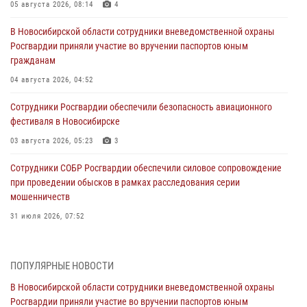
05 августа 2026, 08:14
4
В Новосибирской области сотрудники вневедомственной охраны
Росгвардии приняли участие во вручении паспортов юным
гражданам
04 августа 2026, 04:52
Сотрудники Росгвардии обеспечили безопасность авиационного
фестиваля в Новосибирске
03 августа 2026, 05:23
3
Сотрудники СОБР Росгвардии обеспечили силовое сопровождение
при проведении обысков в рамках расследования серии
мошенничеств
31 июля 2026, 07:52
В Новосибирском военном институте Росгвардии прошло
торжественное вручения оружия курсантам первого курса
ПОПУЛЯРНЫЕ НОВОСТИ
30 июля 2026, 08:11
8
В Новосибирской области сотрудники вневедомственной охраны
Росгвардии приняли участие во вручении паспортов юным
При силовой поддержке бойцов ОМОН и СОБР Росгвардии