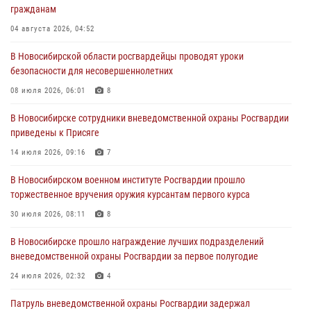
гражданам
пресечена деятельность группы лиц, причастных к мошенничеству
в сфере страхования
04 августа 2026, 04:52
29 июля 2026, 05:19
В Новосибирской области росгвардейцы проводят уроки
безопасности для несовершеннолетних
В Новосибирске сотрудниками вневедомственной охраны
Росгвардии задержан гражданин, находящийся в розыске
08 июля 2026, 06:01
8
29 июля 2026, 04:56
В Новосибирске сотрудники вневедомственной охраны Росгвардии
приведены к Присяге
В Новосибирске военнослужащие отряда спецназа «Ермак»
Росгвардии провели занятия по беспарашютному десантированию
14 июля 2026, 09:16
7
28 июля 2026, 02:42
2
В Новосибирском военном институте Росгвардии прошло
торжественное вручения оружия курсантам первого курса
В Новосибирске военнослужащие Росгвардии почтили память детей
– жертв войны в Донбассе
30 июля 2026, 08:11
8
27 июля 2026, 02:16
5
В Новосибирске прошло награждение лучших подразделений
вневедомственной охраны Росгвардии за первое полугодие
24 июля 2026, 02:32
4
Патруль вневедомственной охраны Росгвардии задержал