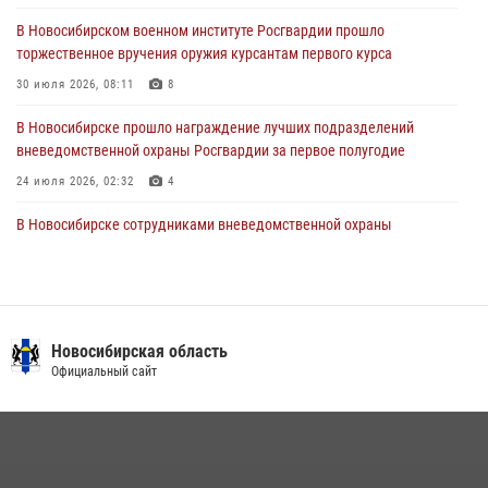
28 июля 2026, 02:42
2
В Новосибирском военном институте Росгвардии прошло
торжественное вручения оружия курсантам первого курса
В Новосибирске военнослужащие Росгвардии почтили память детей
– жертв войны в Донбассе
30 июля 2026, 08:11
8
27 июля 2026, 02:16
5
В Новосибирске прошло награждение лучших подразделений
вневедомственной охраны Росгвардии за первое полугодие
24 июля 2026, 02:32
4
В Новосибирске сотрудниками вневедомственной охраны
Росгвардии задержаны лица, находящихся в розыске
13 июля 2026, 05:32
Патруль вневедомственной охраны Росгвардии задержал
зачинщиков уличной драки
Новосибирская область
Официальный сайт
17 июля 2026, 07:24
Экипаж вневедомственной охраны Росгвардии задержал
гражданина, который приобрел наркотическое вещество через
«закладку»