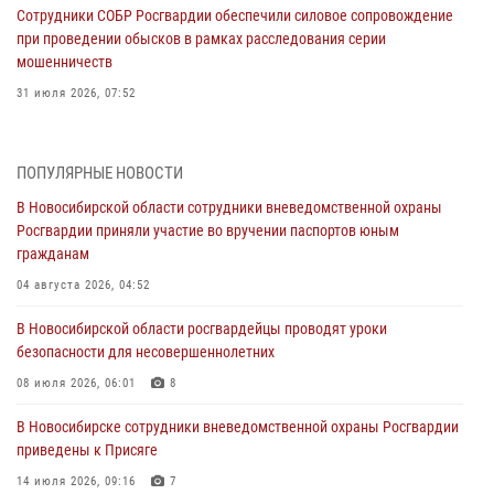
Сотрудники СОБР Росгвардии обеспечили силовое сопровождение
при проведении обысков в рамках расследования серии
мошенничеств
31 июля 2026, 07:52
В Новосибирском военном институте Росгвардии прошло
торжественное вручения оружия курсантам первого курса
ПОПУЛЯРНЫЕ НОВОСТИ
30 июля 2026, 08:11
8
В Новосибирской области сотрудники вневедомственной охраны
Росгвардии приняли участие во вручении паспортов юным
При силовой поддержке бойцов ОМОН и СОБР Росгвардии
гражданам
пресечена деятельность группы лиц, причастных к мошенничеству
в сфере страхования
04 августа 2026, 04:52
29 июля 2026, 05:19
В Новосибирской области росгвардейцы проводят уроки
безопасности для несовершеннолетних
В Новосибирске сотрудниками вневедомственной охраны
Росгвардии задержан гражданин, находящийся в розыске
08 июля 2026, 06:01
8
29 июля 2026, 04:56
В Новосибирске сотрудники вневедомственной охраны Росгвардии
приведены к Присяге
В Новосибирске военнослужащие отряда спецназа «Ермак»
Росгвардии провели занятия по беспарашютному десантированию
14 июля 2026, 09:16
7