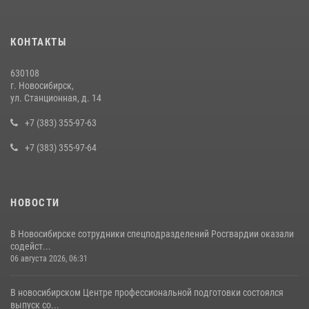
16 июля 2026, 08:39
В Новосибирске сотрудниками вневедомственной охраны
КОНТАКТЫ
Росгвардии задержан подозреваемый в грабеже
13 июля 2026, 05:38
630108
г. Новосибирск,
За серию краж экипажем вневедомственной охраны Росгвардии
ул. Станционная, д. 14
задержан житель Новосибирска
+7 (383) 355-97-63
10 июля 2026, 04:33
+7 (383) 355-97-64
НОВОСТИ
В Новосибирске сотрудники спецподразделений Росгвардии оказали
содейст...
06 августа 2026, 06:31
В новосибирском Центре профессиональной подготовки состоялся
выпуск со...