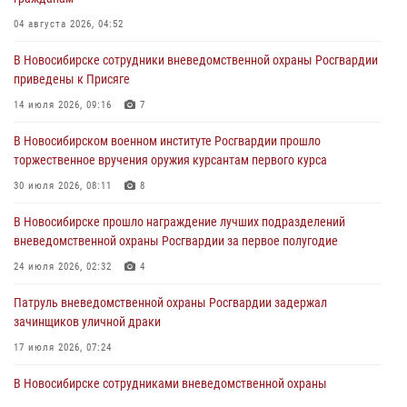
пресечена деятельность группы лиц, причастных к мошенничеству
в сфере страхования
04 августа 2026, 04:52
29 июля 2026, 05:19
В Новосибирске сотрудники вневедомственной охраны Росгвардии
приведены к Присяге
В Новосибирске сотрудниками вневедомственной охраны
Росгвардии задержан гражданин, находящийся в розыске
14 июля 2026, 09:16
7
29 июля 2026, 04:56
В Новосибирском военном институте Росгвардии прошло
торжественное вручения оружия курсантам первого курса
В Новосибирске военнослужащие отряда спецназа «Ермак»
Росгвардии провели занятия по беспарашютному десантированию
30 июля 2026, 08:11
8
28 июля 2026, 02:42
2
В Новосибирске прошло награждение лучших подразделений
вневедомственной охраны Росгвардии за первое полугодие
В Новосибирске военнослужащие Росгвардии почтили память детей
– жертв войны в Донбассе
24 июля 2026, 02:32
4
27 июля 2026, 02:16
5
Патруль вневедомственной охраны Росгвардии задержал
зачинщиков уличной драки
17 июля 2026, 07:24
В Новосибирске сотрудниками вневедомственной охраны
Росгвардии задержаны лица, находящихся в розыске