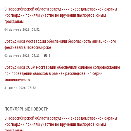
В Новосибирской области сотрудники вневедомственной охраны
Росгвардии приняли участие во вручении паспортов юным
гражданам
04 августа 2026, 04:52
Сотрудники Росгвардии обеспечили безопасность авиационного
фестиваля в Новосибирске
03 августа 2026, 05:23
3
Сотрудники СОБР Росгвардии обеспечили силовое сопровождение
при проведении обысков в рамках расследования серии
мошенничеств
31 июля 2026, 07:52
В Новосибирском военном институте Росгвардии прошло
торжественное вручения оружия курсантам первого курса
ПОПУЛЯРНЫЕ НОВОСТИ
30 июля 2026, 08:11
8
В Новосибирской области сотрудники вневедомственной охраны
Росгвардии приняли участие во вручении паспортов юным
При силовой поддержке бойцов ОМОН и СОБР Росгвардии
гражданам