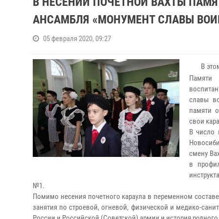
В НЕСЕНИИ ПОЧЕТНОЙ ВАХТЫ ПАМЯ
АНСАМБЛЯ «МОНУМЕНТ СЛАВЫ ВОИ
05 февраля 2020, 09:27
В этом
Памяти 
воспитан
славы во
памяти о
свои кара
В число
Новосиби
смену Ва
в профил
инструкт
№1.
Помимо несения почетного караула в переменном составе
занятия по строевой, огневой, физической и медико-санит
России и Российской (Советской) армии и история родного