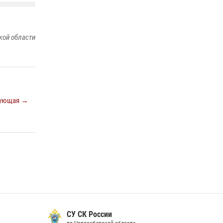
16 июля 2026, 08:39
За серию краж экипажем вневедомственной
охраны Росгвардии задержан житель
кой области
Новосибирска
10 июля 2026, 04:33
При силовой поддержке бойцов ОМОН и
СОБР Росгвардии пресечена деятельность
группы лиц, причастных к мошенничеству в
ующая →
сфере страхования
29 июля 2026, 05:19
В Новосибирске сотрудниками
вневедомственной охраны Росгвардии
задержан подозреваемый в грабеже
13 июля 2026, 05:38
СУ СК России