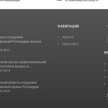
вой информации
по Новосибирской области
И
НАВИГАЦИЯ
рске сотрудники
Новости
делений Росгвардии оказали
Карта сайта
26, 06:31
П
рском Центре профессиональной
состоялся выпуск со...
26, 08:14
рской области сотрудники
венной охраны Росгвардии ...
26, 04:52