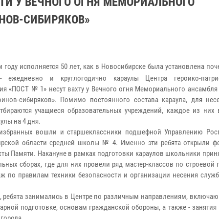
ТИ У ВЕЧНОГО ОГНЯ МЕМОРИАЛЬНОГО
НОВ-СИБИРЯКОВ»
 году исполняется 50 лет, как в Новосибирске была установлена поч
- ежедневно и круглогодично караулы Центра героико-патрио
ия «ПОСТ № 1» несут вахту у Вечного огня Мемориального ансамбля
инов-сибиряков». Помимо постоянного состава караула, для нес
тбираются учащиеся образовательных учреждений, каждое из них 
улы на 4 дня.
 избранных вошли и старшеклассники подшефной Управлению Рос
рской области средней школы № 4. Именно эти ребята открыли ф
хты Памяти. Накануне в рамках подготовки караулов школьники прин
ьных сборах, где для них провели ряд мастер-классов по строевой 
аж по правилам техники безопасности и организации несения служб
, ребята занимались в Центре по различным направлениям, включаю
арной подготовке, основам гражданской обороны, а также - занятия
 города.