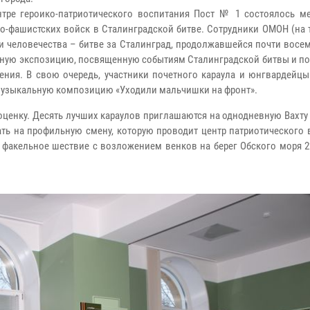
ре героико-патриотического воспитания Пост № 1 состоялось ме
-фашистских войск в Сталинградской битве. Сотрудники ОМОН (на т
и человечества – битве за Сталинград, продолжавшейся почти восе
жную экспозицию, посвященную событиям Сталинградской битвы и п
ения. В свою очередь, участники почетного караула и юнгвардейцы
-музыкальную композицию «Уходили мальчишки на фронт».
оценку. Десять лучших караулов приглашаются на однодневную Вахту
ать на профильную смену, которую проводит центр патриотического
 факельное шествие с возложением венков на берег Обского моря 2