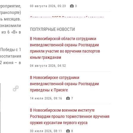
роприятие,
03 августа 2026, 05:23
3
ранспорте)
Сотрудники СОБР Росгвардии обеспечили
мь месяцев.
силовое сопровождение при проведении
ознакомили
ПОПУЛЯРНЫЕ НОВОСТИ
обысков в рамках расследования серии
 из 6 «В» в
мошенничеств
В Новосибирской области сотрудники
вневедомственной охраны Росгвардии
31 июля 2026, 07:52
 Победы с 1
приняли участие во вручении паспортов
 воспитания
В Новосибирском военном институте
юным гражданам
2 июня – в
Росгвардии прошло торжественное вручения
04 августа 2026, 04:52
оружия курсантам первого курса
В Новосибирске сотрудники
30 июля 2026, 08:11
8
вневедомственной охраны Росгвардии
При силовой поддержке бойцов ОМОН и
приведены к Присяге
СОБР Росгвардии пресечена деятельность
14 июля 2026, 09:16
7
группы лиц, причастных к мошенничеству в
сфере страхования
В Новосибирском военном институте
Росгвардии прошло торжественное вручения
29 июля 2026, 05:19
оружия курсантам первого курса
В Новосибирске сотрудниками
30 июля 2026, 08:11
8