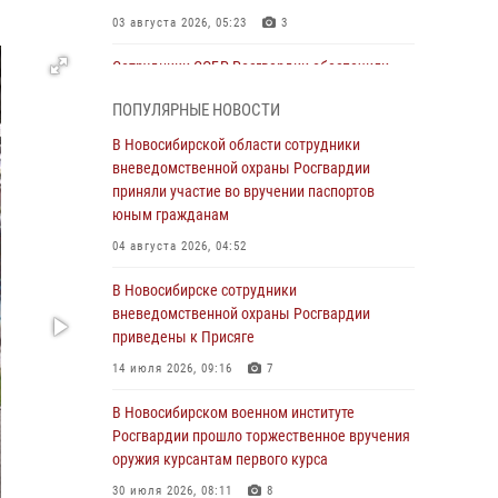
03 августа 2026, 05:23
3
Сотрудники СОБР Росгвардии обеспечили
силовое сопровождение при проведении
ПОПУЛЯРНЫЕ НОВОСТИ
обысков в рамках расследования серии
мошенничеств
В Новосибирской области сотрудники
вневедомственной охраны Росгвардии
31 июля 2026, 07:52
приняли участие во вручении паспортов
В Новосибирском военном институте
юным гражданам
Росгвардии прошло торжественное вручения
04 августа 2026, 04:52
оружия курсантам первого курса
В Новосибирске сотрудники
30 июля 2026, 08:11
8
вневедомственной охраны Росгвардии
При силовой поддержке бойцов ОМОН и
приведены к Присяге
СОБР Росгвардии пресечена деятельность
14 июля 2026, 09:16
7
группы лиц, причастных к мошенничеству в
сфере страхования
В Новосибирском военном институте
Росгвардии прошло торжественное вручения
29 июля 2026, 05:19
оружия курсантам первого курса
В Новосибирске сотрудниками
30 июля 2026, 08:11
8