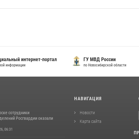
иальный интернет-портал
ГУ МВД России
вой информации
по Новосибирской области
И
НАВИГАЦИЯ
рске сотрудники
Новости
делений Росгвардии оказали
Карта сайта
26, 06:31
П