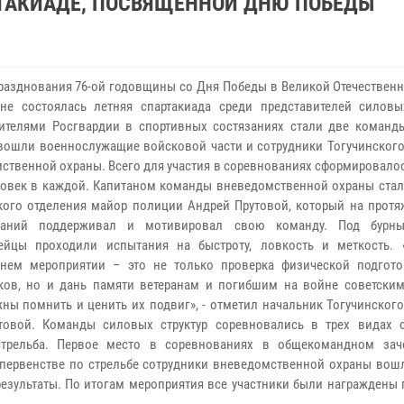
РТАКИАДЕ, ПОСВЯЩЕННОЙ ДНЮ ПОБЕДЫ
празднования 76-ой годовщины со Дня Победы в Великой Отечествен
ине состоялась летняя спартакиада среди представителей силовых
ителями Росгвардии в спортивных состязаниях стали две команды
вошли военнослужащие войсковой части и сотрудники Тогучинского
ственной охраны. Всего для участия в соревнованиях сформировало
ловек в каждой. Капитаном команды вневедомственной охраны стал
кого отделения майор полиции Андрей Прутовой, который на протя
ваний поддерживал и мотивировал свою команду. Под бурны
ейцы проходили испытания на быстроту, ловкость и меткость. 
шнем мероприятии – это не только проверка физической подгот
ков, но и дань памяти ветеранам и погибшим на войне советским
ны помнить и ценить их подвиг», - отметил начальник Тогучинског
овой. Команды силовых структур соревновались в трех видах 
 стрельба. Первое место в соревнованиях в общекомандном зач
первенстве по стрельбе сотрудники вневедомственной охраны вошл
результаты. По итогам мероприятия все участники были награждены