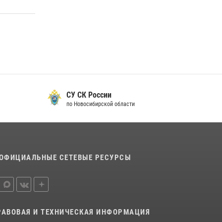
16 июля 2026, 08:39
За серию краж экипажем вневедомственной
охраны Росгвардии задержан житель
Новосибирска
10 июля 2026, 04:33
В Новосибирске сотрудниками
вневедомственной охраны Росгвардии
СУ СК России
задержан подозреваемый в грабеже
по Новосибирской области
13 июля 2026, 05:38
При силовой поддержке бойцов ОМОН и
СОБР Росгвардии пресечена деятельность
группы лиц, причастных к мошенничеству в
ОФИЦИАЛЬНЫЕ СЕТЕВЫЕ РЕСУРСЫ
сфере страхования
29 июля 2026, 05:19
РАВОВАЯ И ТЕХНИЧЕСКАЯ ИНФОРМАЦИЯ