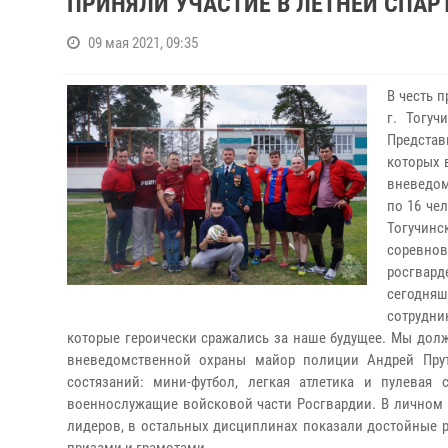
ПРИНЯЛИ УЧАСТИЕ В ЛЕТНЕЙ СПА
09 мая 2021, 09:35
В честь 
г. Тогуч
Представ
которых 
вневедом
по 16 че
Тогучинс
соревно
росгвард
сегодня
сотрудни
которые героически сражались за наше будущее. Мы долж
вневедомственной охраны майор полиции Андрей Прут
состязаний: мини-футбол, легкая атлетика и пулевая
военнослужащие войсковой части Росгвардии. В личном 
лидеров, в остальных дисциплинах показали достойные 