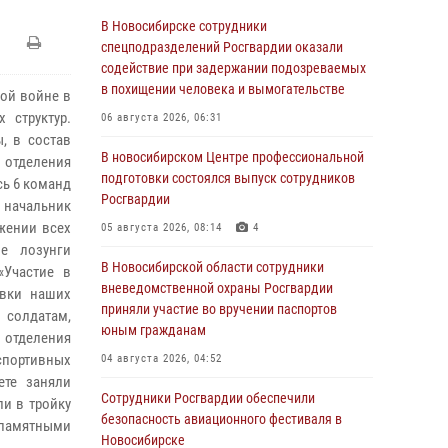
В Новосибирске сотрудники
спецподразделений Росгвардии оказали
содействие при задержании подозреваемых
в похищении человека и вымогательстве
ной войне в
 структур.
06 августа 2026, 06:31
, в состав
В новосибирском Центре профессиональной
 отделения
подготовки состоялся выпуск сотрудников
сь 6 команд
Росгвардии
 начальник
жении всех
05 августа 2026, 08:14
4
е лозунги
В Новосибирской области сотрудники
«Участие в
вневедомственной охраны Росгвардии
овки наших
приняли участие во вручении паспортов
 солдатам,
юным гражданам
о отделения
спортивных
04 августа 2026, 04:52
ете заняли
Сотрудники Росгвардии обеспечили
и в тройку
безопасность авиационного фестиваля в
 памятными
Новосибирске