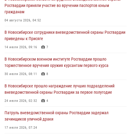
Росгвардии приняли участие во вручении паспортов юным
При силовой поддержке бойцов ОМОН и СОБР Росгвардии
гражданам
пресечена деятельность группы лиц, причастных к мошенничеству
в сфере страхования
04 августа 2026, 04:52
29 июля 2026, 05:19
В Новосибирске сотрудники вневедомственной охраны Росгвардии
приведены к Присяге
В Новосибирске сотрудниками вневедомственной охраны
Росгвардии задержан гражданин, находящийся в розыске
14 июля 2026, 09:16
7
29 июля 2026, 04:56
В Новосибирском военном институте Росгвардии прошло
торжественное вручения оружия курсантам первого курса
В Новосибирске военнослужащие отряда спецназа «Ермак»
Росгвардии провели занятия по беспарашютному десантированию
30 июля 2026, 08:11
8
28 июля 2026, 02:42
2
В Новосибирске прошло награждение лучших подразделений
вневедомственной охраны Росгвардии за первое полугодие
В Новосибирске военнослужащие Росгвардии почтили память детей
– жертв войны в Донбассе
24 июля 2026, 02:32
4
27 июля 2026, 02:16
5
Патруль вневедомственной охраны Росгвардии задержал
зачинщиков уличной драки
17 июля 2026, 07:24