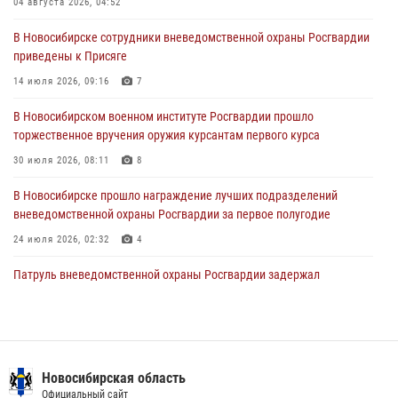
04 августа 2026, 04:52
29 июля 2026, 04:56
В Новосибирске сотрудники вневедомственной охраны Росгвардии
приведены к Присяге
В Новосибирске военнослужащие отряда спецназа «Ермак»
Росгвардии провели занятия по беспарашютному десантированию
14 июля 2026, 09:16
7
28 июля 2026, 02:42
2
В Новосибирском военном институте Росгвардии прошло
торжественное вручения оружия курсантам первого курса
В Новосибирске военнослужащие Росгвардии почтили память детей
– жертв войны в Донбассе
30 июля 2026, 08:11
8
27 июля 2026, 02:16
5
В Новосибирске прошло награждение лучших подразделений
вневедомственной охраны Росгвардии за первое полугодие
24 июля 2026, 02:32
4
Патруль вневедомственной охраны Росгвардии задержал
зачинщиков уличной драки
17 июля 2026, 07:24
В Новосибирске сотрудниками вневедомственной охраны
Росгвардии задержаны лица, находящихся в розыске
Новосибирская область
Официальный сайт
13 июля 2026, 05:32