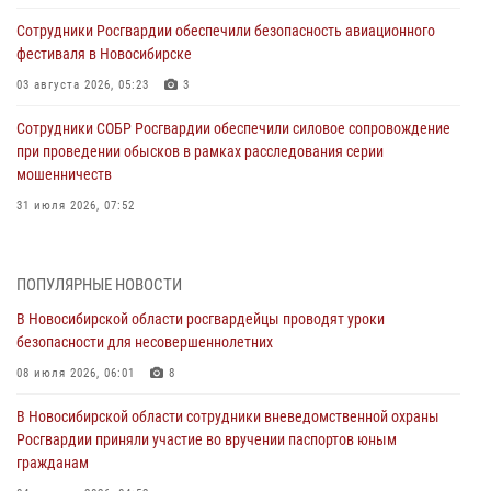
Сотрудники Росгвардии обеспечили безопасность авиационного
фестиваля в Новосибирске
03 августа 2026, 05:23
3
Сотрудники СОБР Росгвардии обеспечили силовое сопровождение
при проведении обысков в рамках расследования серии
мошенничеств
31 июля 2026, 07:52
В Новосибирском военном институте Росгвардии прошло
торжественное вручения оружия курсантам первого курса
ПОПУЛЯРНЫЕ НОВОСТИ
30 июля 2026, 08:11
8
В Новосибирской области росгвардейцы проводят уроки
безопасности для несовершеннолетних
При силовой поддержке бойцов ОМОН и СОБР Росгвардии
пресечена деятельность группы лиц, причастных к мошенничеству
08 июля 2026, 06:01
8
в сфере страхования
В Новосибирской области сотрудники вневедомственной охраны
29 июля 2026, 05:19
Росгвардии приняли участие во вручении паспортов юным
гражданам
В Новосибирске сотрудниками вневедомственной охраны
Росгвардии задержан гражданин, находящийся в розыске